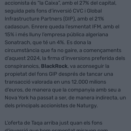
accionista és “la Caixa”, amb el 27% del capital,
seguida pels fons d’inversió CVC i Global
Infrastructure Partners (GIP), amb el 21%
cadascun. Enrere queda l’esmentat IFM, amb el
15% i més lluny l’empresa pública algeriana
Sonatrach, que té un 4%. Es dona la
circumstància que fa no gaire, a començaments
d’aquest 2024, la firma d’inversions preferida dels
conspiranoics,
BlackRock
, va aconseguir la
propietat del fons GIP després de tancar una
transacció valorada en uns 12.000 milions
d’euros, de manera que la companyia amb seu a
Nova York ha passat a ser, de manera indirecta, un
dels principals accionistes de Naturgy.
L’oferta de Taqa arriba just quan els fons
d’inversió que hem esmentat miraven com