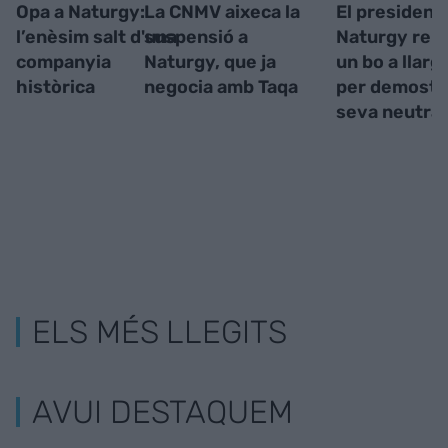
Opa a Naturgy:
La CNMV aixeca la
El president
l’enèsim salt d'una
suspensió a
Naturgy renu
companyia
Naturgy, que ja
un bo a llarg
històrica
negocia amb Taqa
per demostra
seva neutral
ELS MÉS LLEGITS
AVUI DESTAQUEM