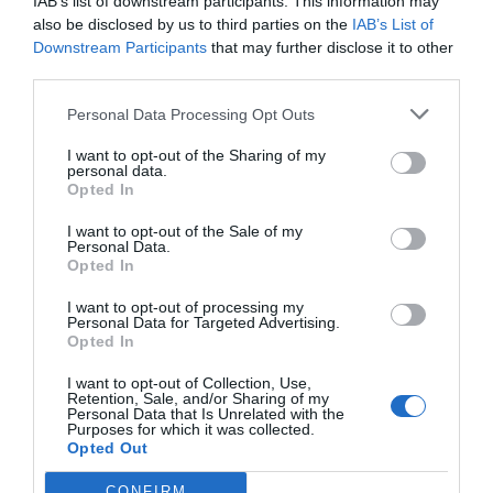
IAB’s list of downstream participants. This information may
també va entrar com accionista de la nova
also be disclosed by us to third parties on the
IAB’s List of
societat. Tres anys més tard, la firma ja cotitzava
Downstream Participants
that may further disclose it to other
a la Borsa de Barcelona.
third parties.
Personal Data Processing Opt Outs
Un dels fills de Pere Gil Babot -el principal
I want to opt-out of the Sharing of my
fundador- va ser
Pau Gil Serra
, que va passar a la
personal data.
Opted In
història de la ciutat per raons filantròpiques, i és
que va llegar la seva fortuna perquè l’antic
I want to opt-out of the Sale of my
Personal Data.
hospital de la Santa Creu -avui seu de la
Opted In
Biblioteca de Catalunya- es mudés a unes noves
I want to opt-out of processing my
instal·lacions lluny del centre de la ciutat. Les
Personal Data for Targeted Advertising.
obres del nou hospital es van encetar el 1901 i
Opted In
fruit d’allò va néixer l’Hospital de la Santa Creu i de
I want to opt-out of Collection, Use,
Retention, Sale, and/or Sharing of my
Sant Pau, ben conegut de tots els barcelonins.
Personal Data that Is Unrelated with the
Purposes for which it was collected.
Opted Out
Naturgy es troba immersa
CONFIRM