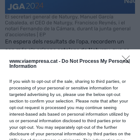
El secretari general de Naturgy, Manuel García
Cobaleda, el CEO de Naturgy, Francisco Reynés, i el
notari Fernando de la Cámara, durant la junta general
d'accionistes | EP
En espera dels resultats de l’opa, recordem un
cop més els orígens catalans de Naturgy, que es
remunten fins al llunyà 1843, quan va ser creada
www.viaempresa.cat -
Do Not Process My Personal
Information
com a
Societat Catalana per a l’Enllumenat per
Gas
, per part de la família Gil, uns emprenedors
If you wish to opt-out of the sale, sharing to third parties, or
que van situar la nova companyia a unes finques
processing of your personal or sensitive information for
seves a la Barceloneta, i també amb participació
targeted advertising by us, please use the below opt-out
de la família Serra. El naixement de la companyia
section to confirm your selection. Please note that after your
opt-out request is processed you may continue seeing
tenia l’objectiu abastir de gas la ciutat de
interest-based ads based on personal information utilized by
Barcelona després que l’Ajuntament hagués
us or personal information disclosed to third parties prior to
celebrat, el 1841, el primer acord per a tal finalitat
your opt-out. You may separately opt-out of the further
amb l’empresari francès
Charles Lebon
, que
disclosure of your personal information by third parties on the