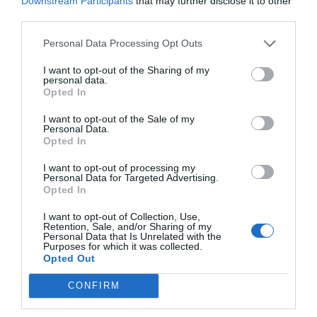
Downstream Participants
that may further disclose it to other
third parties.
Personal Data Processing Opt Outs
I want to opt-out of the Sharing of my
personal data.
Opted In
I want to opt-out of the Sale of my
RELACIONADES
Personal Data.
Opted In
I want to opt-out of processing my
Personal Data for Targeted Advertising.
Opted In
I want to opt-out of Collection, Use,
Retention, Sale, and/or Sharing of my
Personal Data that Is Unrelated with the
Purposes for which it was collected.
Opted Out
Panellets que
L'alça de preus
Castanya de
sorprenen
força els pastissers
Viladrau, l’ú
CONFIRM
a augmentar fins a
productora