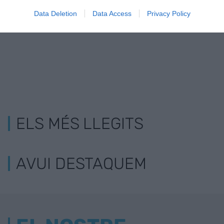
un 3% el preu dels
catalana de
panellets
castanyes
Data Deletion
Data Access
Privacy Policy
ELS MÉS LLEGITS
AVUI DESTAQUEM