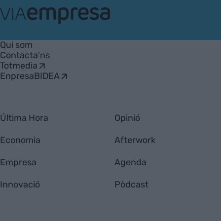
VIA
Empresa
Qui som
Contacta'ns
Totmedia
EnpresaBIDEA
Última Hora
Opinió
Economia
Afterwork
Empresa
Agenda
Innovació
Pòdcast