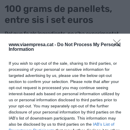
100 grams de panellets,
entre sis i set euros
Pel que fa als ingredients, no s'ha experimentat
un encariment de productes com l'ametlla o el
www.viaempresa.cat -
Do Not Process My Personal
pinyó, motiu pel qual no es preveu una pujada del
Information
cost del panellet. De fet, Zaguirre ha xifrat "entre
If you wish to opt-out of the sale, sharing to third parties, or
sis i set euros
el cost de cada 100 grams del
processing of your personal or sensitive information for
producte". Amb tot, el gremi estima que cada
targeted advertising by us, please use the below opt-out
família hi invertirà entre 20 i 22 euros.
section to confirm your selection. Please note that after your
opt-out request is processed you may continue seeing
interest-based ads based on personal information utilized by
us or personal information disclosed to third parties prior to
Afegir
VIA Empresa
com a font preferida de
your opt-out. You may separately opt-out of the further
Google de forma gratuïta
disclosure of your personal information by third parties on the
Estigues informat amb les últimes notícies d'actualitat
ACTIVAR ARA
IAB’s list of downstream participants. This information may
also be disclosed by us to third parties on the
IAB’s List of