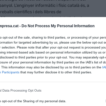
anyol. L’enginyer informàtic i físic català és, a
balls científics i dels llibres de
100 coses que cal saber sobre intel·ligència
presa.cat -
Do Not Process My Personal Information
to opt-out of the sale, sharing to third parties, or processing of your per
omenci un
face to face,
organitzat pel
Cornellà
formation for targeted advertising by us, please use the below opt-out s
odista, divulgadora TIC i presentadora del programa
r selection. Please note that after your opt-out request is processed y
 TV3, la
Xantal Llavina
. Ambdós representen les
eing interest-based ads based on personal information utilized by us or
a contraposició entre les capacitats i els perills
disclosed to third parties prior to your opt-out. You may separately opt-
losure of your personal information by third parties on the IAB’s list of
e la intel·ligència artificial a totes les esferes de
. This information may also be disclosed by us to third parties on the
IA
Participants
that may further disclose it to other third parties.
 escenari amb una mirada sobre la IA que sovint
adèmica: la periodística. Com valora el
l Data Processing Opt Outs
 dels mitjans de comunicació sobre aquesta
o opt-out of the Sharing of my personal data.