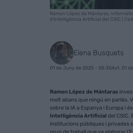
Ramon López de Mántaras, informàtic i 
d'Intel·ligència Artificial del CSIC | Ce
Elena Busquets
01 de Juny de 2025 - 05:30
Act. 01 d
Ramon López de Mántaras
invest
molt abans que ningú en parlés. V
sobre la IA a Espanya i Europa i é
Intel·ligència Artificial
del CSIC.
institucions públiques i privades 
grup de treball que va elaborar l