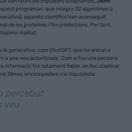
ue van rebre els impulsors d’AlphaFold,
John
quest programari, que integra 32 algoritmes (i
nerativa), aquests científics han aconseguit
al de les proteïnes i fer prediccions. Per tant,
ltíssima realitat.
a IA generativa, com ChatGPT, que ha entrat a
 com a una veu autoritzada. Com si fos una persona
va informació fos totalment fiable, en lloc d’aplicar
mb llibres, enciclopèdies o la Viquipèdia.
'ha percebut
a veu