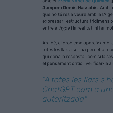
amb el
Premi Nobel de Química
q
Jumper
i
Demis Hassabis
. Amb a
que no té res a veure amb la IA ge
expressar l’estructura tridimension
entre el
hype
i la realitat, hi ha mo
Ara bé, el problema apareix amb l
totes les llars i se l’ha percebut
qui dona la resposta i com si la se
el pensament crític i verificar-la a
"A totes les llars s
ChatGPT com a un
autoritzada"