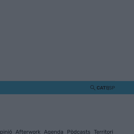
CAT
ESP
pinió
Afterwork
Agenda
Pòdcasts
Territori