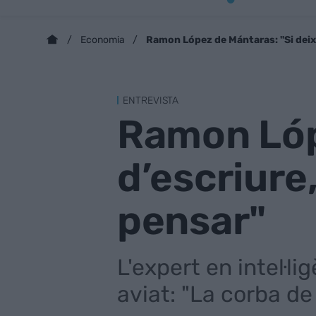
Ramon López de Mántaras: "Si deixe
Economia
ENTREVISTA
Ramon Lóp
d’escriure,
pensar"
L'expert en intel·li
aviat: "La corba d