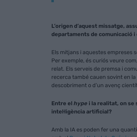
L’origen d’aquest missatge, assu
departaments de comunicació i 
Els mitjans i aquestes empreses só
Per exemple, és curiós veure com
relat. Els serveis de premsa i com
recerca també cauen sovint en la
descobriment o d’un avenç científ
Entre el
hype
i la realitat, on se
intel·ligència artificial?
Amb la IA es poden fer una quant