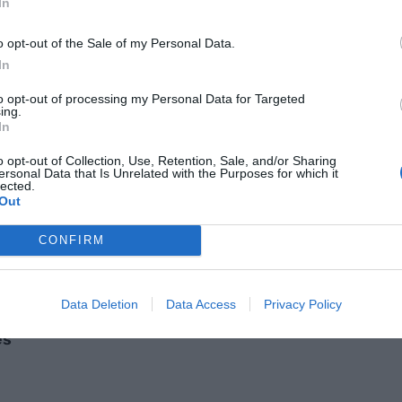
In
tants i exagerats, sovint allunyats de la realitat,
o opt-out of the Sale of my Personal Data.
In
 que no es correspon amb els fets i que atribueix a
acitats que no té.
to opt-out of processing my Personal Data for Targeted
ing.
In
lment, se li atribueixen unes capacitats
o opt-out of Collection, Use, Retention, Sale, and/or Sharing
sseeix. La societat creu que la IA té qualitats
ersonal Data that Is Unrelated with the Purposes for which it
lected.
lsevol cosa millor que nosaltres. I aquí tenim un
Out
CONFIRM
Data Deletion
Data Access
Privacy Policy
. Ganyet-Xarxes socials: hora de passar
es