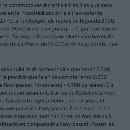
ns constructives durant els tres dies que dura
à en la industrialització; i els tres restants
de nous habitatges, els reptes de l'agenda 2030,
 etc. Pérez Arnal assegura que l'espai que tenien
 petit: "Al juny ja l'havíem omplert i vam haver de
la mateixa Ifema, de 18.000 metres quadrats, que
 Rebuild, la directora indica que tenen 7.500
r la previsió que feien de comptar amb 8.000
 de l'any passat, hi van acudir 4.700 persones. Els
ser, majoritàriament, d'arreu de l'Estat espanyol.
iatjar a l'estranger afectin les previsions. El
n comparació a l'any passat, fins a superar els
eixen empreses multinacionals de fora del país,
situació en comparació a l'any passat -"quan les