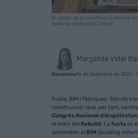
El sector de la construcció encara u
material sostenible | iStock
Margalida Vidal Ba
16 de Setembre de 2021 - 
Barcelona
Fusta, BIM i fàbriques. Són els tre
construcció i que, per tant, centra
Congrés Nacional d'Arquitectur
el marc del
Rebuild
. La
fusta
és e
sostenible; el
BIM
(
building infor