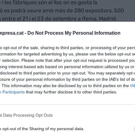
; i les fàbriques són el lloc on es gesta la
això es podrà veure amb més de 280 expositors, 500
entre el 21 i el 23 de setembre a Ifema, Madrid.
la covid-19 a Barcelona el 2020 -les dues ciutats
presa.cat -
Do Not Process My Personal Information
eu de la fira-, la directora de
, considera que les xifres que preveuen per a
to opt-out of the sale, sharing to third parties, or processing of your per
formation for targeted advertising by us, please use the below opt-out s
r selection. Please note that after your opt-out request is processed y
eing interest-based ads based on personal information utilized by us or
traran en els tres pilars ja esmentats, que han de
disclosed to third parties prior to your opt-out. You may separately opt-
ó cap a un "canvi de model productiu". Segons
losure of your personal information by third parties on the IAB’s list of
es que en formen part "ja s'han posat les piles,
. This information may also be disclosed by us to third parties on the
IA
Participants
that may further disclose it to other third parties.
 acabaran de donar una empenta". De fet, hi ha
at el camí cap a la digitalització, la sostenibilitat
 tres-. Per a
Ignasi Pérez Arnal
, director del
l Data Processing Opt Outs
, és el moment idoni per començar aquesta
tors tenen molta feina i és quan aprofiten per
o opt-out of the Sharing of my personal data.