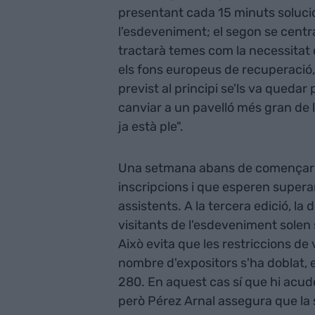
presentant cada 15 minuts solucio
l'esdeveniment; el segon se centrar
tractarà temes com la necessitat 
els fons europeus de recuperació,
previst al principi se'ls va quedar
canviar a un pavelló més gran de 
ja està ple".
Una setmana abans de començar el
inscripcions i que esperen supera
assistents. A la tercera edició, la
visitants de l'esdeveniment solen 
Això evita que les restriccions de v
nombre d'expositors s'ha doblat, e
280. En aquest cas sí que hi acud
però Pérez Arnal assegura que la 