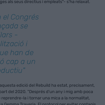
ges als seus directius i empleats"- s'ha relaxat.
m el Congrés
nçada se
lars -
lització i
 que han de
ió cap a un
oductiu"
'aquesta edició del Rebuild ha estat, precisament,
 part del 2020. "Després d'un any i mig amb poca
 reprendre-la i tornar una mica a la normalitat,
ica Gemma Traveria. El protocol per evitar contagis