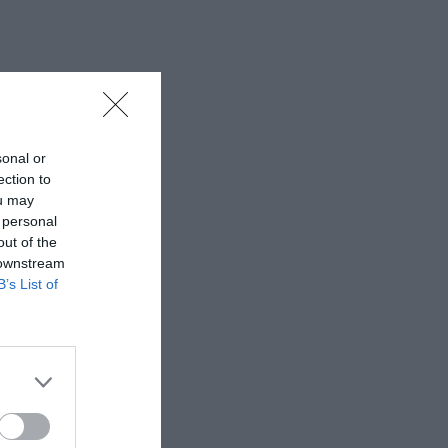
sonal or
ection to
ou may
 personal
out of the
 downstream
B’s List of