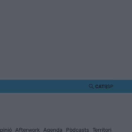
CAT
ESP
pinió
Afterwork
Agenda
Pòdcasts
Territori