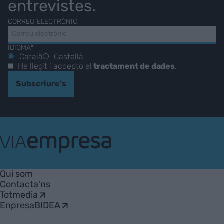
entrevistes.
CORREU ELECTRÒNIC
IDIOMA*
Català
Castellà
He llegit i accepto el
tractament de dades
.
Subscriure's
VIA
Empresa
Qui som
Contacta'ns
Totmedia
EnpresaBIDEA