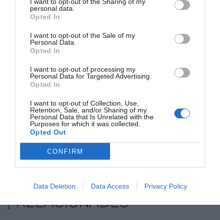
I want to opt-out of the Sharing of my
augmentar un 2,6% a l'agost respecte al mateix
personal data.
mes de 2023, superant els 47,8 milions, la xifra
Opted In
més elevada de la sèrie de l'INE.
I want to opt-out of the Sale of my
Personal Data.
Opted In
Afegir
VIA Empresa
com a font preferida de
I want to opt-out of processing my
Google de forma gratuïta
Personal Data for Targeted Advertising.
Estigues informat amb les últimes notícies d'actualitat
Opted In
ACTIVAR ARA
I want to opt-out of Collection, Use,
Retention, Sale, and/or Sharing of my
Personal Data that Is Unrelated with the
Purposes for which it was collected.
Opted Out
CONFIRM
Data Deletion
Data Access
Privacy Policy
RELACIONADES