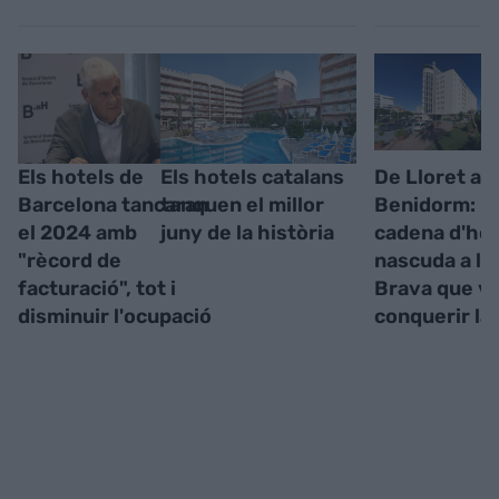
Els hotels de
Els hotels catalans
De Lloret a
Barcelona tancaran
tanquen el millor
Benidorm: la
el 2024 amb
juny de la història
cadena d'hot
"rècord de
nascuda a la
facturació", tot i
Brava que v
disminuir l'ocupació
conquerir la