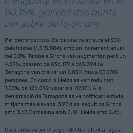
d'enguany es va situar en el
80,15%, gairebé dos punts
per sobre de fa un any
Per demarcacions, Barcelona va atraure el 50%
dels hostes (1.315.804), amb un increment anual
del 0,3%. També a Girona van augmentar, però un
4,59%, passant de 636.179 a 665.394 i a
Tarragona van créixer un 2,03%, fins a 531.709
persones. En canvi, a Lleida es van reduir un
7,03%, de 126.042 usuaris a 117.181. A la
demarcació de Tarragona es va notificar l'estada
mitjana més elevada, 3,97 dies, seguit de Girona
amb 3,67, Barcelona amb 3,10 i Lleida amb 2,46.
Catalunya va ser el segon destí preferit a l'agost