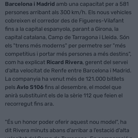
Barcelona i Madrid
amb una capacitat per a 581
persones arribant als 300 km/h. Els nous vehicles
cobreixen el corredor des de Figueres-Vilafant
fins a la capital espanyola, parant a Girona, la
capital catalana, Camp de Tarragona i Lleida. Són
els "trens més moderns" per permetre ser "més
competitius i portar més persones a més destins",
com ha explicat
Ricard Rivera
, gerent del servei
d'alta velocitat de Renfe entre Barcelona i Madrid.
La companyia ha venut més de 121.000 bitllets
pels
Avlo S106
fins al desembre, el model que
anirà substituint els de la sèrie 112 que feien el
recorregut fins ara.
"És un honor poder oferir aquest nou model", ha
dit Rivera minuts abans d'arribar a l'estació d'alta