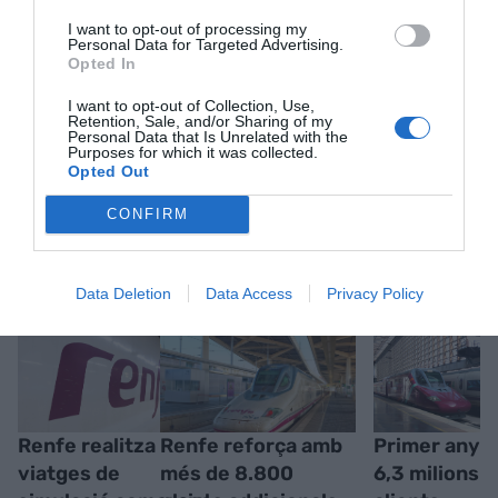
I want to opt-out of processing my
Personal Data for Targeted Advertising.
Opted In
I want to opt-out of Collection, Use,
Retention, Sale, and/or Sharing of my
Personal Data that Is Unrelated with the
Purposes for which it was collected.
Opted Out
CONFIRM
RELACIONADES
Data Deletion
Data Access
Privacy Policy
Renfe realitza
Renfe reforça amb
Primer any d
viatges de
més de 8.800
6,3 milions 