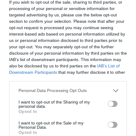
augmentarà dels 24.000
If you wish to opt-out of the sale, sharing to third parties, or
processing of your personal or sensitive information for
bitllets als 28.000
targeted advertising by us, please use the below opt-out
section to confirm your selection. Please note that after your
opt-out request is processed you may continue seeing
Els models S106 destaquen per la seva nova
interest-based ads based on personal information utilized by
us or personal information disclosed to third parties prior to
distribució de seients on, per primer cop en els
your opt-out. You may separately opt-out of the further
trens de Renfe, els passatgers aniran en una
disclosure of your personal information by third parties on the
configuració de tres i dos seients per fila. Els trens
IAB’s list of downstream participants. This information may
s'adapten a les necessitats de les persones amb
also be disclosed by us to third parties on the
IAB’s List of
Downstream Participants
that may further disclose it to other
mobilitat reduïda amb un espai i banys adaptats.
third parties.
Personal Data Processing Opt Outs
I want to opt-out of the Sharing of my
personal data.
Opted In
Afegir
VIA Empresa
com a font preferida de
Google de forma gratuïta
I want to opt-out of the Sale of my
Estigues informat amb les últimes notícies d'actualitat
Personal Data.
ACTIVAR ARA
Opted In