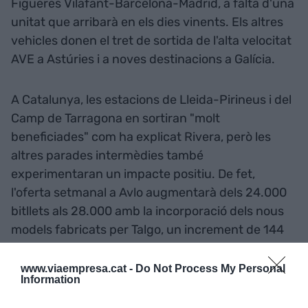
Figueres Vilafant-Barcelona-Madrid, a falta d'una
unitat que arribarà en els dies vinents. Els altres
vehicles donen el tret de sortida de l'alta velocitat
AVE a Astúries i a noves destinacions a Galícia.
A Catalunya, les estacions de Lleida-Pirineus i del
Camp de Tarragona en sortiran "molt
beneficiades" com ha explicat Rivera, però les
altres parades intermèdies també
experimentaran un impacte positiu. De fet,
l'oferta setmanal a Avlo augmentarà dels 24.000
bitllets als 28.000 amb la incorporació dels nous
models fabricats per Talgo, un increment de 144
seients més per tren.
www.viaempresa.cat -
Do Not Process My Personal
Information
L'oferta setmanal a Avlo