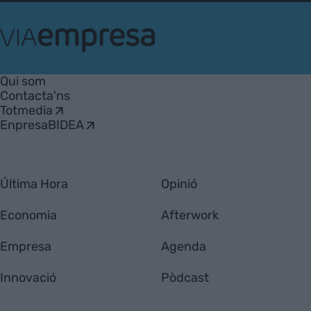
VIA
Empresa
Qui som
Contacta'ns
Totmedia
EnpresaBIDEA
Última Hora
Opinió
Economia
Afterwork
Empresa
Agenda
Innovació
Pòdcast