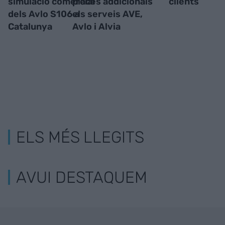
simulació comercial
places addicionals
clients
dels Avlo S106 a
els serveis AVE,
Catalunya
Avlo i Alvia
ELS MÉS LLEGITS
AVUI DESTAQUEM