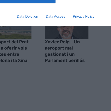
Data Deletion
Data Access
Privacy Policy
oport del Prat
Xavier Roig - Un
 a oferir vols
aeroport mal
tes entre
gestionat i un
lona i la Xina
Parlament perillós