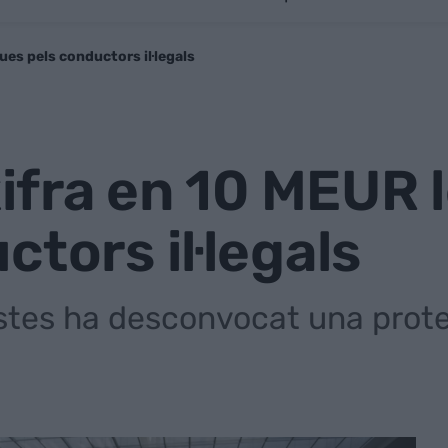
dues pels conductors il·legals
 xifra en 10 MEUR
ctors il·legals
xistes ha desconvocat una prot