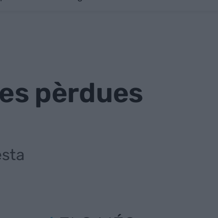
 les pèrdues
esta