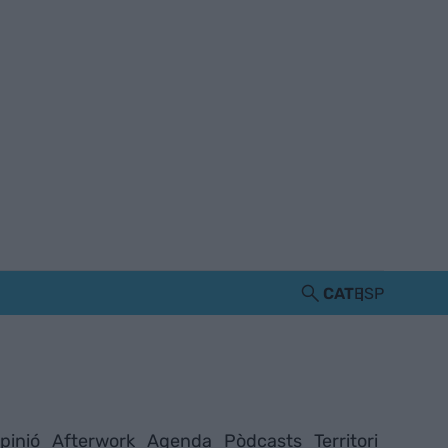
CAT
ESP
pinió
Afterwork
Agenda
Pòdcasts
Territori