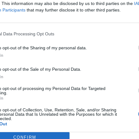
sca de vigilància, s'han detectat fins a una
. This information may also be disclosed by us to third parties on the
IA
 corresponent llicència.
Participants
that may further disclose it to other third parties.
ctors il·legals, els taxistes plantegen altres
l Data Processing Opt Outs
rada de les pilones a una rampa per facilitar
taxis amb els carretons i, també, una nova
o opt-out of the Sharing of my personal data.
rvei ordinari de la resta de modalitats de transport
In
o opt-out of the Sale of my Personal Data.
In
nt preferida de Google de forma
to opt-out of processing my Personal Data for Targeted
ACTIVAR ARA
ing.
ícies d'actualitat
In
o opt-out of Collection, Use, Retention, Sale, and/or Sharing
ersonal Data that Is Unrelated with the Purposes for which it
lected.
Out
S
CONFIRM