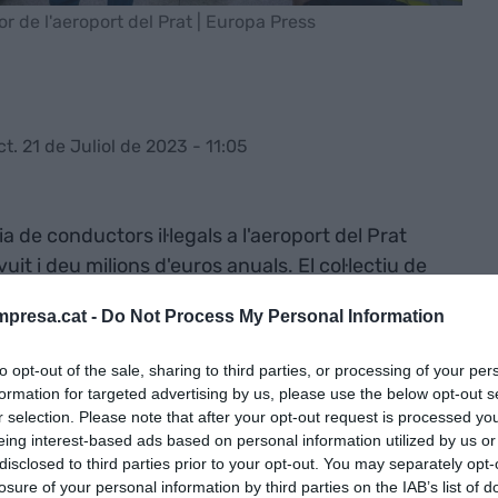
or de l'aeroport del Prat | Europa Press
ct. 21 de Juliol de 2023 - 11:05
a de conductors il·legals a l'aeroport del Prat
t i deu milions d'euros anuals. El col·lectiu de
a assemblea, ha desconvocat una marxa lenta de
presa.cat -
Do Not Process My Personal Information
st moviment és el compromís de la direcció de
i trobar una solució al conflicte.
to opt-out of the sale, sharing to third parties, or processing of your per
formation for targeted advertising by us, please use the below opt-out s
Tito Álvarez, no descarta paralitzar l'activitat del
r selection. Please note that after your opt-out request is processed y
eing interest-based ads based on personal information utilized by us or
s demandes. "La seva deixadesa és una vergonya",
disclosed to third parties prior to your opt-out. You may separately opt-
ical la posició de la societat estatal. Élite Taxi
losure of your personal information by third parties on the IAB’s list of