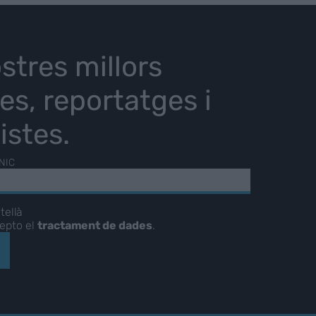
stres millors
ies, reportatges i
istes.
NIC
tellà
cepto el
tractament de dades
.