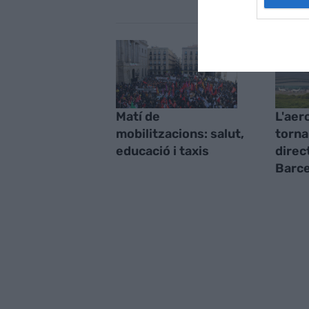
Matí de
L'aer
mobilitzacions: salut,
torna
educació i taxis
direc
Barce