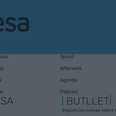
Hora
Opinió
ia
Afterwork
a
Agenda
ió
Pòdcast
ESA
BUTLLETÍ
Segueix les nostres millors h