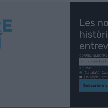
RE
Les no
històr
Í
entrev
CORREU ELECTRÒ
IDIOMA*
Català
Cas
He llegit i ac
Subscriure's