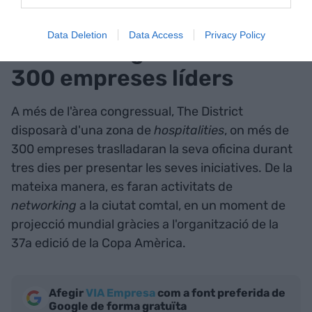
la trobada.
Data Deletion
Data Access
Privacy Policy
'Networking' amb més de
300 empreses líders
A més de l'àrea congressual, The District
disposarà d'una zona de
hospitalities
, on més de
300 empreses traslladaran la seva oficina durant
tres dies per presentar les seves iniciatives. De la
mateixa manera, es faran activitats de
networking
a la ciutat comtal, en un moment de
projecció mundial gràcies a l'organització de la
37a edició de la Copa Amèrica.
Afegir
VIA Empresa
com a font preferida de
Google de forma gratuïta