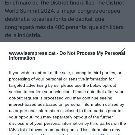
En el marc de The District tindrà lloc The District
World Summit 2024, el major congrés europeu
destinat a totes les fonts de capital, que
congregarà més de 400 ponents, que són líders
de la indústria.
Tots ells s'encarregaran d'analitzar els punts que
www.viaempresa.cat -
Do Not Process My Personal
Information
estan marcant el camí del Real Estate europeu i
de predir el que vindrà en el següent exercici.
If you wish to opt-out of the sale, sharing to third parties, or
Alguns dels grans temes que es revisaran, a
processing of your personal or sensitive information for
conseqüència de l'atenció que desperten per al
targeted advertising by us, please use the below opt-out
section to confirm your selection. Please note that after your
capital, són: l'evolució del
living
per adaptar-se als
opt-out request is processed you may continue seeing
estils de vida actuals, l'èxit del
hospitality
a causa
interest-based ads based on personal information utilized by
de la recuperació del turisme, la transformació de
us or personal information disclosed to third parties prior to
your opt-out. You may separately opt-out of the further
les oficines i el logístic per continuar sent
disclosure of your personal information by third parties on the
competitius, o la renovació del retail per
IAB’s list of downstream participants. This information may
respondre al model de consum actual. A més, es