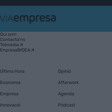
VIA
Empresa
Qui som
Contacta'ns
Totmedia
EnpresaBIDEA
Última Hora
Opinió
Economia
Afterwork
Empresa
Agenda
Innovació
Pòdcast