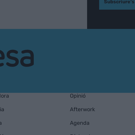
Subscriure's
Hora
Opinió
ia
Afterwork
a
Agenda