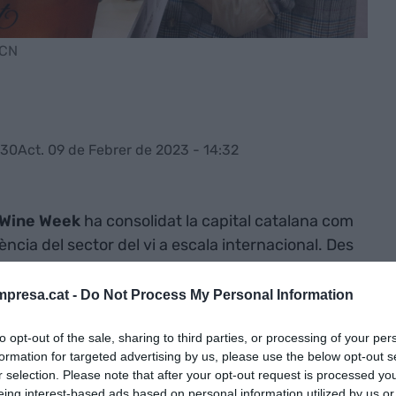
ACN
:30
Act. 09 de Febrer de 2023 - 14:32
 Wine Week
ha consolidat la capital catalana com
ncia del sector del vi a escala internacional. Des
ornada de dimecres, les instal·lacions de Fira de
s expositores.
presa.cat -
Do Not Process My Personal Information
to opt-out of the sale, sharing to third parties, or processing of your per
ment d’un 27% respecte l’edició de l’any passat.
formation for targeted advertising by us, please use the below opt-out s
onals han transitat pel recinte de Montjuïc. Un 20%
r selection. Please note that after your opt-out request is processed y
acional, principalment de països de la Unió
eing interest-based ads based on personal information utilized by us or