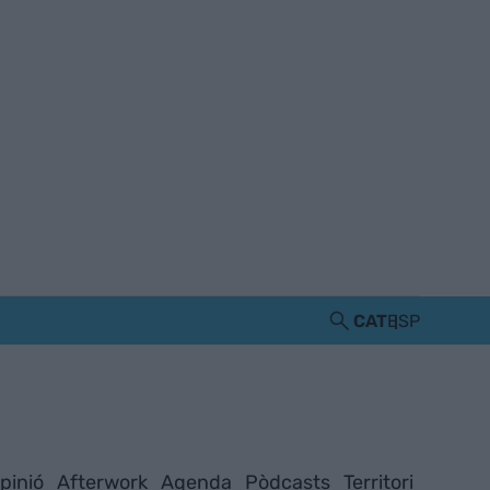
CAT
ESP
pinió
Afterwork
Agenda
Pòdcasts
Territori