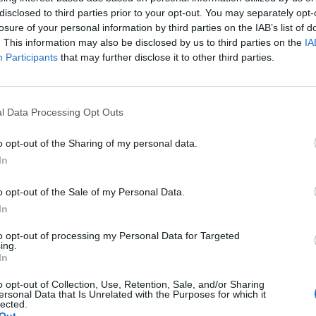
disclosed to third parties prior to your opt-out. You may separately opt-
losure of your personal information by third parties on the IAB’s list of
. This information may also be disclosed by us to third parties on the
IA
sicionat com el millor punt de trobada sectorial per
Participants
that may further disclose it to other third parties.
tria del vi”, apunta
Javier Pagés
. El president de
ue el certamen “és una plataforma única de
es d’on projectar internacionalment la qualitat i la
l Data Processing Opt Outs
o opt-out of the Sharing of my personal data.
In
lers expositors han impulsat unes 8.000 reunions
ercats estratègics com Alemanya, Regne Unit,
o opt-out of the Sale of my Personal Data.
 de la Barcelona Wine Week calculen que
In
acte econòmic de 12 milions d’euros
a la ciutat.
to opt-out of processing my Personal Data for Targeted
ing.
In
nt preferida de Google de forma
o opt-out of Collection, Use, Retention, Sale, and/or Sharing
ACTIVAR ARA
ersonal Data that Is Unrelated with the Purposes for which it
ícies d'actualitat
lected.