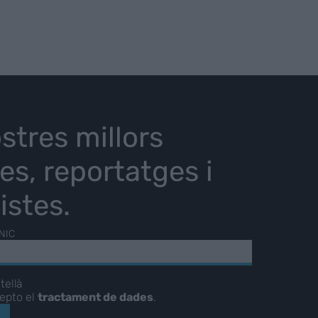
stres millors
ies, reportatges i
istes.
NIC
tellà
cepto el
tractament de dades
.