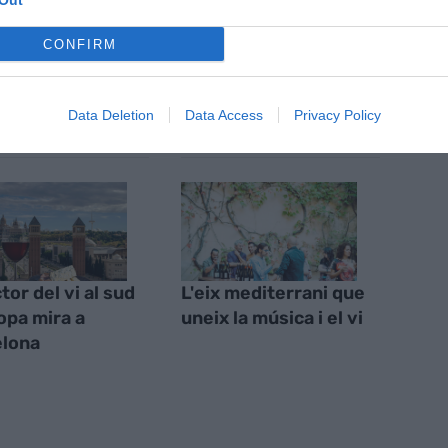
Out
CONFIRM
S
Data Deletion
Data Access
Privacy Policy
tor del vi al sud
L'eix mediterrani que
opa mira a
uneix la música i el vi
elona