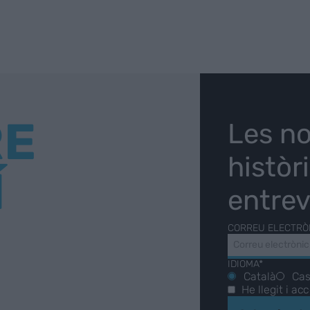
RE
Les no
històr
Í
entrev
CORREU ELECTRÒ
IDIOMA*
Català
Cas
He llegit i ac