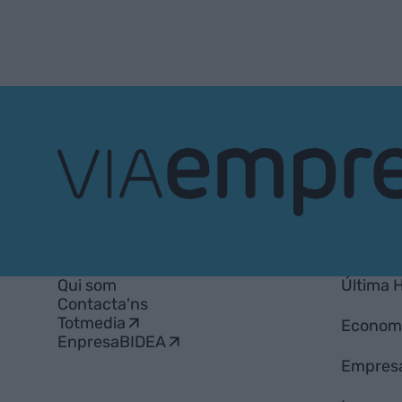
VIA
Empresa
Qui som
Última 
Contacta'ns
Totmedia
Econom
EnpresaBIDEA
Empres