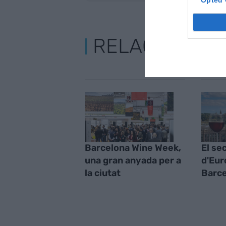
Opted 
RELACIONADE
Barcelona Wine Week,
El sec
una gran anyada per a
d'Eur
la ciutat
Barc