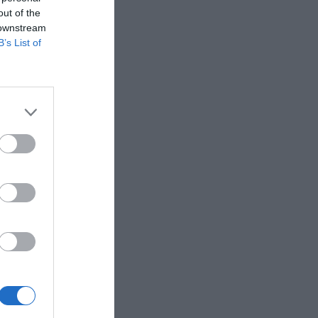
out of the
 downstream
B’s List of