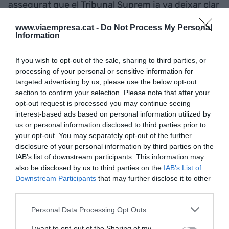
assegurat que el Tribunal Suprem ja va deixar clar
que el transport urbà ha de ser regulat en el
www.viaempresa.cat -
Do Not Process My Personal
mateix espai on s'ubica l'activitat. "Hi ha alguna
Information
explicació raonable perquè el tramvia, el metro, el
bus, els patinets o les bicicletes de lloguer es
If you wish to opt-out of the sale, sharing to third parties, or
processing of your personal or sensitive information for
regulin en l'àmbit urbà però no els VTC?", es
targeted advertising by us, please use the below opt-out
demanava Ábalos. Amb tot, també ha criticat
section to confirm your selection. Please note that after your
l'ús la violència per pressionar en el conflicte en
opt-out request is processed you may continue seeing
les mobilitzacions dels taxistes. "No em sembla
interest-based ads based on personal information utilized by
us or personal information disclosed to third parties prior to
adequat que es bloquegin les ciutats, sigui qui
your opt-out. You may separately opt-out of the further
sigui", ha dit.
disclosure of your personal information by third parties on the
IAB’s list of downstream participants. This information may
also be disclosed by us to third parties on the
IAB’s List of
De moment, però, el Departament de Treball no té
Downstream Participants
that may further disclose it to other
constància de cap expedient de regulació
third parties.
d'ocupació de les empreses de VTC, segons ha
Personal Data Processing Opt Outs
confirmat aquest dimarts el Secretari General de
Treball, Afers Socials i Famílies,
Josep Ginesta
.
I want to opt-out of the Sharing of my