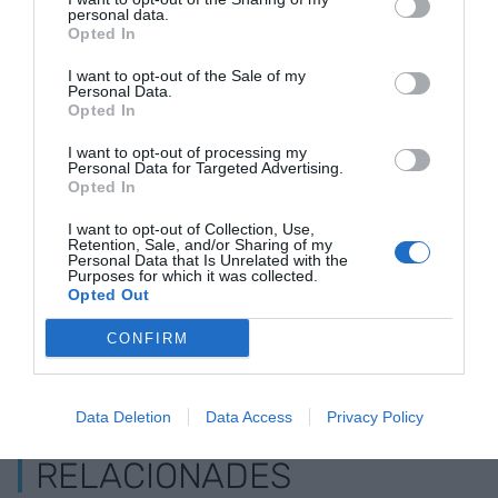
personal data.
Per ara només s'han anunciat "EROs preventius" i
Opted In
no s'ha constatat encara "un impacte econòmic
I want to opt-out of the Sale of my
real per a la viabilitat de les empreses".
Personal Data.
Opted In
I want to opt-out of processing my
Afegir
VIA Empresa
com a font preferida de
Personal Data for Targeted Advertising.
Opted In
Google de forma gratuïta
Estigues informat amb les últimes notícies d'actualitat
I want to opt-out of Collection, Use,
ACTIVAR ARA
Retention, Sale, and/or Sharing of my
Personal Data that Is Unrelated with the
Purposes for which it was collected.
Opted Out
CONFIRM
Data Deletion
Data Access
Privacy Policy
RELACIONADES