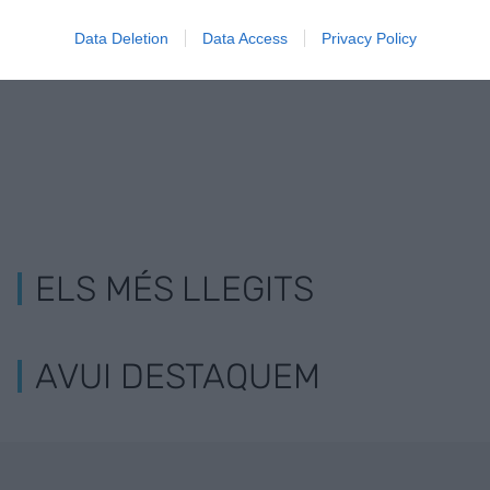
d’euros
espanyola é
Data Deletion
Data Access
Privacy Policy
injusta
ELS MÉS LLEGITS
AVUI DESTAQUEM