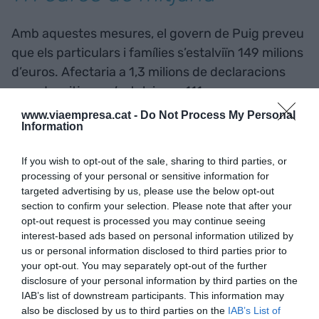
Amb aquestes mesures, el govern de Puig preveu
que els particulars i famílies s’estalviïn 149 milions
d’euros. Afectaria a 1,3 milions de declaracions
que, de mitjana, s’estalviaran 111 euros.
www.viaempresa.cat -
Do Not Process My Personal
Information
La Generalitat complementarà el pla amb la
gratuïtat del transport públic per a menors
If you wish to opt-out of the sale, sharing to third parties, or
de 30 anys i amb una deducció de 100 euros per a
processing of your personal or sensitive information for
les hipoteques per a rendes de fins a 30.000
targeted advertising by us, please use the below opt-out
section to confirm your selection. Please note that after your
euros.
opt-out request is processed you may continue seeing
interest-based ads based on personal information utilized by
us or personal information disclosed to third parties prior to
Afegir
VIA Empresa
com a font preferida de
your opt-out. You may separately opt-out of the further
Google de forma gratuïta
disclosure of your personal information by third parties on the
Estigues informat amb les últimes notícies d'actualitat
IAB’s list of downstream participants. This information may
ACTIVAR ARA
also be disclosed by us to third parties on the
IAB’s List of