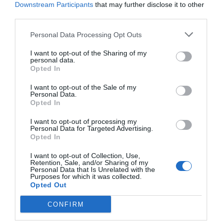
Downstream Participants
that may further disclose it to other
third parties.
Personal Data Processing Opt Outs
I want to opt-out of the Sharing of my
personal data.
Opted In
I want to opt-out of the Sale of my
RELACIONADES
Personal Data.
Opted In
I want to opt-out of processing my
Personal Data for Targeted Advertising.
Opted In
I want to opt-out of Collection, Use,
Retention, Sale, and/or Sharing of my
Personal Data that Is Unrelated with the
Purposes for which it was collected.
Opted Out
Un dèficit fiscal
El dèficit fiscal
El 80% dels
CONFIRM
“sistemàtic,
català supera els
ciutadans cr
endèmic i deslleial”
20.000 milions
la fiscalitat