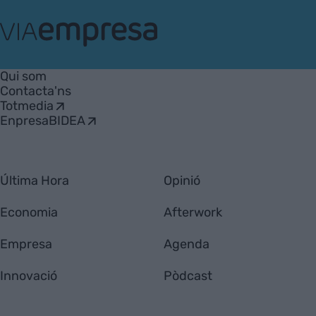
VIA
Empresa
Qui som
Contacta'ns
Totmedia
EnpresaBIDEA
Última Hora
Opinió
Economia
Afterwork
Empresa
Agenda
Innovació
Pòdcast