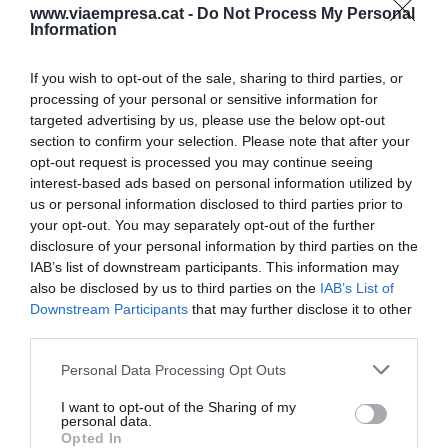
www.viaempresa.cat -
Do Not Process My Personal
Information
Propietari: Peter Guber (2010 per 450 milions
de dòlars).
If you wish to opt-out of the sale, sharing to third parties, or
processing of your personal or sensitive information for
targeted advertising by us, please use the below opt-out
section to confirm your selection. Please note that after your
opt-out request is processed you may continue seeing
8. Washington Commanders (NFL): 5.600
interest-based ads based on personal information utilized by
us or personal information disclosed to third parties prior to
milions.
your opt-out. You may separately opt-out of the further
disclosure of your personal information by third parties on the
Evolució en cinc anys: +81%
IAB’s list of downstream participants. This information may
also be disclosed by us to third parties on the
IAB’s List of
Propietari: Daniel i Tanya Snyder (1999 per 750
Downstream Participants
that may further disclose it to other
third parties.
milions).
Personal Data Processing Opt Outs
I want to opt-out of the Sharing of my
personal data.
Opted In