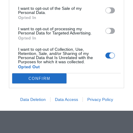
10. Los Angeles Lakers (NBA): 5.500 milions.
I want to opt-out of the Sale of my
Personal Data.
Opted In
Evolució en cinc anys: +83%
I want to opt-out of processing my
Propietaris: Família Jerry Buss.
Personal Data for Targeted Advertising.
Opted In
I want to opt-out of Collection, Use,
Retention, Sale, and/or Sharing of my
Personal Data that Is Unrelated with the
Purposes for which it was collected.
Opted Out
11. New York Jets (NFL): 5.400 milions.
CONFIRM
Evolució en cinc anys: +96%
Propietari: família Johnson (2000 per 635
Data Deletion
Data Access
Privacy Policy
milions de dòlars).