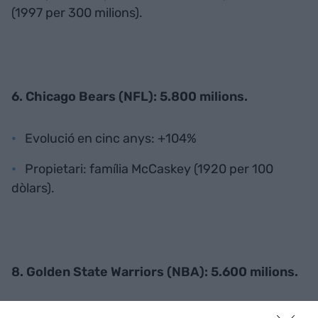
(1997 per 300 milions).
6. Chicago Bears (NFL): 5.800 milions.
Evolució en cinc anys: +104%
Propietari: família McCaskey (1920 per 100
dòlars).
8. Golden State Warriors (NBA): 5.600 milions.
Evolució en cinc anys: +115%