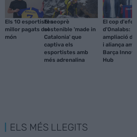
Els 10 esportistes
El neoprè
El cop d'efe
millor pagats del
sostenible 'made in
d'Onalabs:
món
Catalonia' que
ampliació de 
captiva els
i aliança amb
esportistes amb
Barça Innov
més adrenalina
Hub
ELS MÉS LLEGITS