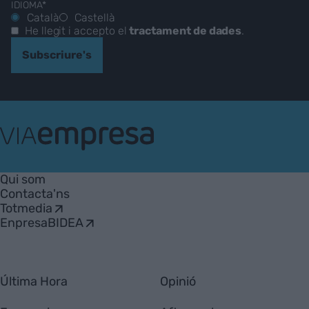
IDIOMA*
Català
Castellà
He llegit i accepto el
tractament de dades
.
Subscriure's
VIA
Empresa
Qui som
Contacta'ns
Totmedia
EnpresaBIDEA
Última Hora
Opinió