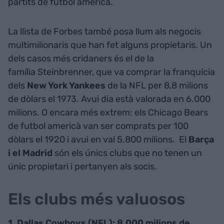
partits de futbol americà.
La llista de Forbes també posa llum als negocis
multimilionaris que han fet alguns propietaris. Un
dels casos més cridaners és el de la
família Steinbrenner, que va comprar la franquícia
dels
New York Yankees
de la NFL per 8,8 milions
de dòlars el 1973. Avui dia està valorada en 6.000
milions. O encara més extrem: els Chicago Bears
de futbol americà van ser comprats per 100
dòlars el 1920 i avui en val 5.800 milions. El
Barça
i el Madrid
són els únics clubs que no tenen un
únic propietari i pertanyen als socis.
Els clubs més valuosos
1. Dallas Cowboys (NFL): 8.000 milions de