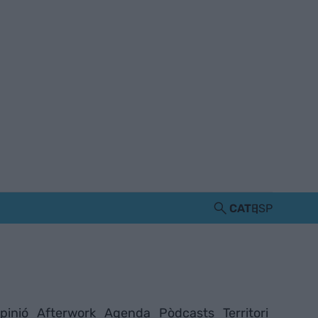
CAT
ESP
pinió
Afterwork
Agenda
Pòdcasts
Territori