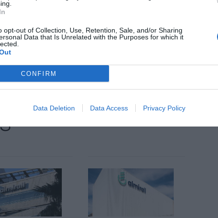
ents com Wynzora i Klisyri també van registrar
ing.
In
o opt-out of Collection, Use, Retention, Sale, and/or Sharing
ersonal Data that Is Unrelated with the Purposes for which it
lected.
nt preferida de Google de forma
Out
ACTIVAR ARA
ícies d'actualitat
CONFIRM
Data Deletion
Data Access
Privacy Policy
S