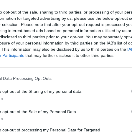
 biològics, mentre manté la inversió en R+D al
to opt-out of the sale, sharing to third parties, or processing of your per
formation for targeted advertising by us, please use the below opt-out s
r selection. Please note that after your opt-out request is processed y
ltat abans d’impostos es va enfilar fins als 74,5
eing interest-based ads based on personal information utilized by us or
que un any abans, i els ingressos totals van arribar
disclosed to third parties prior to your opt-out. You may separately opt-
losure of your personal information by third parties on the IAB’s list of
 resultat brut d’explotaciót es va situar en els 232,9
. This information may also be disclosed by us to third parties on the
IA
mb un marge sobre les vendes del 21%.
Participants
that may further disclose it to other third parties.
bé unes despeses d’R+D de 138,1 milions d’euros,
s netes, mentre que les despeses generals i
l Data Processing Opt Outs
1,1 milions. El marge brut va ser del 64,4% i
o opt-out of the Sharing of my personal data.
euros.
In
inuen guanyant pes dins del negoci. Ilumetri va
o opt-out of the Sale of my Personal Data.
 amb un creixement del 12,3%, mentre que Ebglyss
In
,8 milions després dels llançaments als principals
to opt-out of processing my Personal Data for Targeted