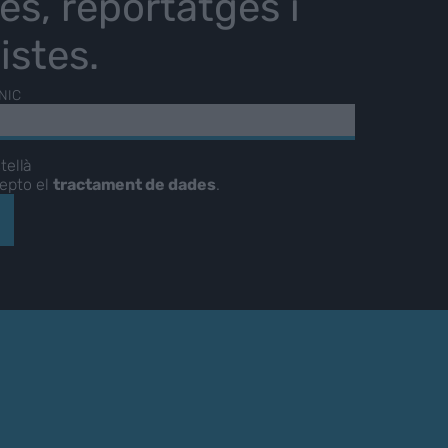
ies, reportatges i
istes.
NIC
tellà
cepto el
tractament de dades
.