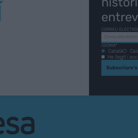
històr
Í
entrev
CORREU ELECTRÒ
IDIOMA*
Català
Cas
He llegit i ac
Subscriure's