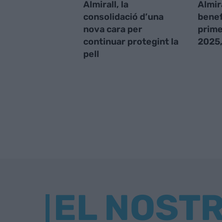
Almirall, la
Almir
consolidació d’una
benef
nova cara per
prime
continuar protegint la
2025,
pell
EL NOST