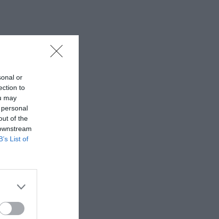
sonal or
ection to
ou may
 personal
out of the
 downstream
B’s List of