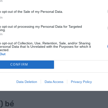
In
o opt-out of the Sale of my Personal Data.
In
to opt-out of processing my Personal Data for Targeted
ing.
In
veda i Sofia Lluch | MEM
o opt-out of Collection, Use, Retention, Sale, and/or Sharing
ersonal Data that Is Unrelated with the Purposes for which it
lected.
Out
estió, i de la mà de Barcelona Activa, neix la
ctiu fomentar l’autolideratge de les dones
CONFIRM
 Aquest és el primer pas per avançar. La
à diferents taules rodones amb dones líders en el
la desigualtat en tots els sectors. En aquesta
Data Deletion
Data Access
Privacy Policy
femení en els sectors econòmics.
e) bé