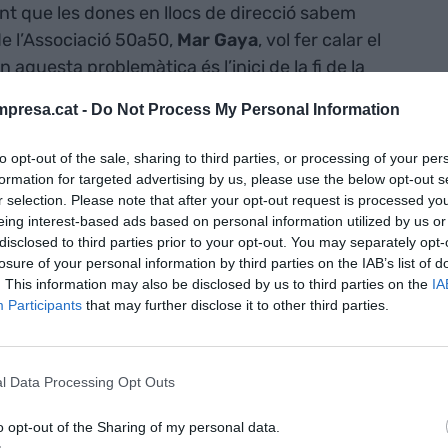
tant que les dones en llocs de direcció sabem
de l’Associació 50a50,
Mar Gaya
, vol fer calar el
aquesta problemàtica és l’inici de la fi de la
treballar en aquesta línia és la base del problema”.
presa.cat -
Do Not Process My Personal Information
poden ser-ho també en el sector de la indústria.
to opt-out of the sale, sharing to third parties, or processing of your per
formation for targeted advertising by us, please use the below opt-out s
r selection. Please note that after your opt-out request is processed y
eing interest-based ads based on personal information utilized by us or
disclosed to third parties prior to your opt-out. You may separately opt-
losure of your personal information by third parties on the IAB’s list of
. This information may also be disclosed by us to third parties on the
IA
Participants
that may further disclose it to other third parties.
l Data Processing Opt Outs
o opt-out of the Sharing of my personal data.