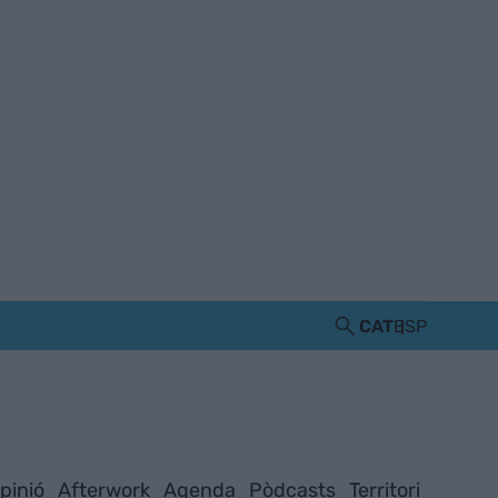
CAT
ESP
pinió
Afterwork
Agenda
Pòdcasts
Territori