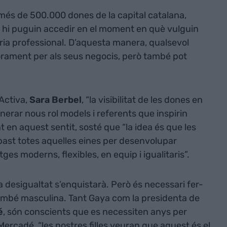
 més de 500.000 dones de la capital catalana,
è hi puguin accedir en el moment en què vulguin
òria professional. D’aquesta manera, qualsevol
orament per als seus negocis, però també pot
Activa,
Sara Berbel
, “la visibilitat de les dones en
enerar nous rol models i referents que inspirin
en aquest sentit, sosté que “la idea és que les
abast totes aquelles eines per desenvolupar
ges moderns, flexibles, en equip i igualitaris”.
la desigualtat s’enquistarà. Però és necessari fer-
també masculina. Tant Gaya com la presidenta de
é
, són conscients que es necessiten anys per
 Mercadé, “les nostres filles veuran que aquest és el