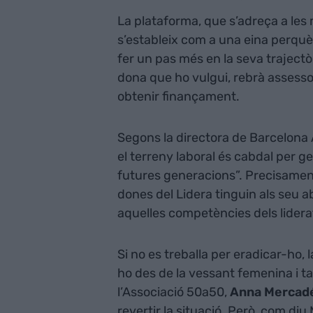
La plataforma, que s’adreça a les
s’estableix com a una eina perqu
fer un pas més en la seva traject
dona que ho vulgui, rebrà assess
obtenir finançament.
Segons la directora de Barcelona 
el terreny laboral és cabdal per g
futures generacions”. Precisament 
dones del Lidera tinguin als seu 
aquelles competències dels liderat
Si no es treballa per eradicar-ho, 
ho des de la vessant femenina i 
l’Associació 50a50,
Anna Mercad
revertir la situació. Però, com diu