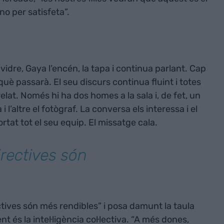
no per satisfeta”.
e
dre, Gaya l’encén, la tapa i continua parlant. Cap
què passarà. El seu discurs continua fluint i totes
elat. Només hi ha dos homes a la sala i, de fet, un
 l’altre el fotògraf. La conversa els interessa i el
tat tot el seu equip. El missatge cala.
rectives són
tives són més rendibles” i posa damunt la taula
t és la intel·ligència col·lectiva. “A més dones,