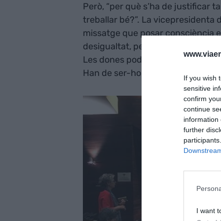
Però, “per què s’ha de justificar 
treballar bé?”. La vicepresidenta 
missatge que posar consciència en 
desigualtat, però lamenta que “no 
www.viaem
Les dones poden ser directives. I 
Han de ser-ho.
If you wish 
sensitive in
confirm you
continue se
information 
further disc
participants
Downstream 
Persona
I want t