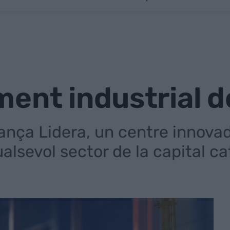
ent industrial d
lança Lidera, un centre innovad
alsevol sector de la capital c