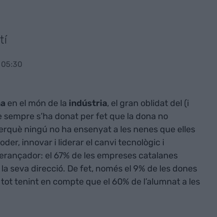
tí
 05:30
na
en el món de la
indústria
, el gran oblidat del (i
 sempre s’ha donat per fet que la dona no
erquè ningú no ha ensenyat a les nenes que elles
er, innovar i liderar el canvi tecnològic i
perançador: el 67% de les empreses catalanes
a seva direcció. De fet, només el 9% de les dones
i tot tenint en compte que el 60% de l’alumnat a les
.