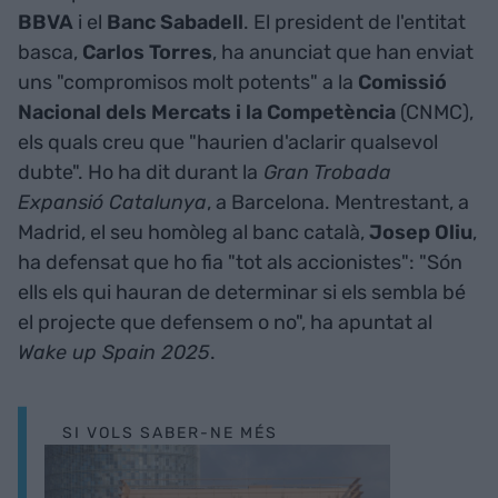
BBVA
i el
Banc Sabadell
. El president de l'entitat
basca,
Carlos Torres
, ha anunciat que han enviat
uns "compromisos molt potents" a la
Comissió
Nacional dels Mercats i la Competència
(CNMC),
els quals creu que "haurien d'aclarir qualsevol
dubte". Ho ha dit durant la
Gran Trobada
Expansió Catalunya
, a Barcelona. Mentrestant, a
Madrid, el seu homòleg al banc català,
Josep Oliu
,
ha defensat que ho fia "tot als accionistes": "Són
ells els qui hauran de determinar si els sembla bé
el projecte que defensem o no", ha apuntat al
Wake up Spain 2025
.
SI VOLS SABER-NE MÉS