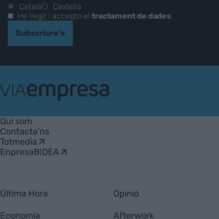
Català
Castellà
He llegit i accepto el
tractament de dades
.
Subscriure's
VIA
Empresa
Qui som
Contacta'ns
Totmedia
EnpresaBIDEA
Última Hora
Opinió
Economia
Afterwork