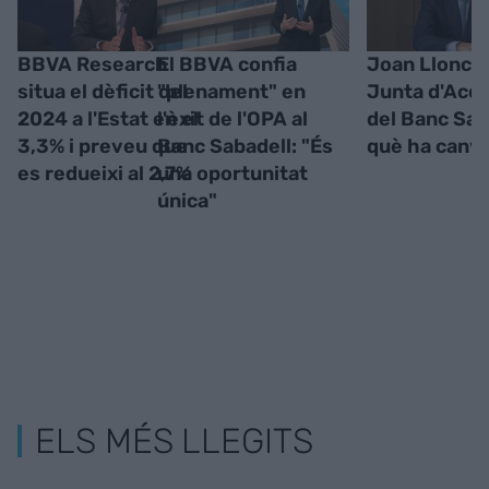
BBVA Research
El BBVA confia
Joan Llonch 
situa el dèficit del
"plenament" en
Junta d'Acci
2024 a l'Estat en el
l'èxit de l'OPA al
del Banc Sab
3,3% i preveu que
Banc Sabadell: "És
què ha canvi
es redueixi al 2,7%
una oportunitat
única"
ELS MÉS LLEGITS