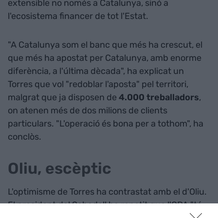
extensible no només a Catalunya, sinó a
l'ecosistema financer de tot l'Estat.
"A Catalunya som el banc que més ha crescut, el
que més ha apostat per Catalunya, amb enorme
diferència, a l'última dècada", ha explicat un
Torres que vol "redoblar l'aposta" pel territori,
malgrat que ja disposen de
4.000 treballadors
,
on atenen més de dos milions de clients
particulars. "L'operació és bona per a tothom", ha
conclòs.
Oliu, escèptic
L'optimisme de Torres ha contrastat amb el d'Oliu.
El president del Sabadell ha repetit que l'OPA "té
molt poques possibilitats d'èxit" i ha fet esment de