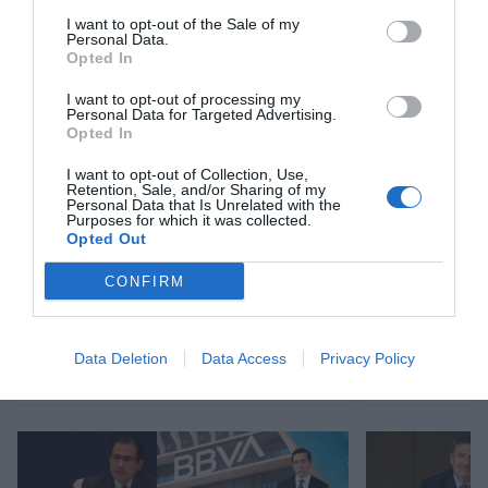
I want to opt-out of the Sale of my
Afegir
VIA Empresa
com a font preferida de
Personal Data.
Google de forma gratuïta
Opted In
Estigues informat amb les últimes notícies d'actualitat
ACTIVAR ARA
I want to opt-out of processing my
Personal Data for Targeted Advertising.
Opted In
I want to opt-out of Collection, Use,
Retention, Sale, and/or Sharing of my
Personal Data that Is Unrelated with the
Purposes for which it was collected.
Opted Out
CONFIRM
RELACIONADES
Data Deletion
Data Access
Privacy Policy