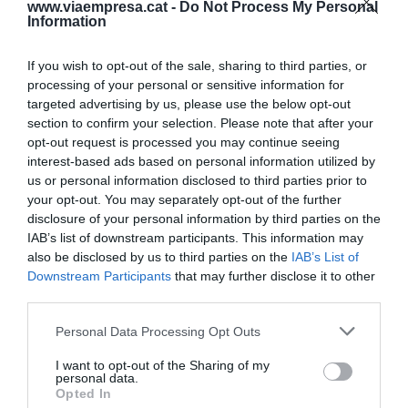
www.viaempresa.cat -
Do Not Process My Personal
Information
la
"prima negativa"
que presenta ara com ara
l'operació. D'altra banda, també ha indicat que
If you wish to opt-out of the sale, sharing to third parties, or
l'oferta es realitza amb accions i no amb diners.
processing of your personal or sensitive information for
targeted advertising by us, please use the below opt-out
section to confirm your selection. Please note that after your
Pel que fa al rol del Govern en una hipotètica
opt-out request is processed you may continue seeing
tercera fase, Oliu s'ha limitat a recordar que
interest-based ads based on personal information utilized by
l'executiu "ha de fer el seu paper", però ha insistit
us or personal information disclosed to third parties prior to
que és l'accionista qui tindrà l'última
your opt-out. You may separately opt-out of the further
disclosure of your personal information by third parties on the
paraula. "L'accionista de Sabadell ha de decidir si
IAB’s list of downstream participants. This information may
deixa de ser un banc purament espanyol o
also be disclosed by us to third parties on the
IAB’s List of
purament europeu per passar a ser accionista
Downstream Participants
that may further disclose it to other
third parties.
d'un banc combinat, de ser accionista del primer
banc mexicà i del segon banc de Turquia. Són
Personal Data Processing Opt Outs
elements molt difícils per a un accionista", ha
I want to opt-out of the Sharing of my
afirmat.
personal data.
Opted In