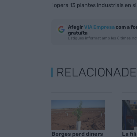
i opera 13 plantes industrials en s
Afegir
VIA Empresa
com a fo
gratuïta
Estigues informat amb les últimes not
RELACIONADE
Borges perd diners
La fil