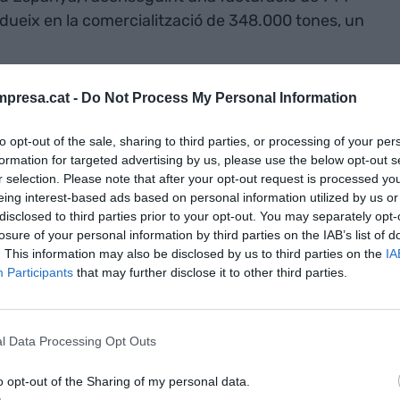
radueix en la comercialització de 348.000 tones, un
de la
venda dels productes de Borges en 114
presa.cat -
Do Not Process My Personal Information
nterior, i especialment a través de les seves filials
to opt-out of the sale, sharing to third parties, or processing of your per
Xina, França, l'Índia, Itàlia, Nova Jersey i Rússia.
formation for targeted advertising by us, please use the below opt-out s
r selection. Please note that after your opt-out request is processed y
a venut 324 milions d'unitats envasades, de les
eing interest-based ads based on personal information utilized by us or
disclosed to third parties prior to your opt-out. You may separately opt-
d'oliva, 65 milions a fruita seca i fruites
losure of your personal information by third parties on the IAB’s list of
milions a vinagres i 26 milions a oli de llavors.
. This information may also be disclosed by us to third parties on the
IA
Participants
that may further disclose it to other third parties.
l Data Processing Opt Outs
o opt-out of the Sharing of my personal data.