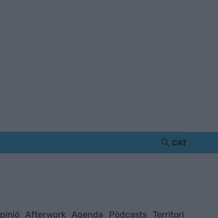
CAT
pinió
Afterwork
Agenda
Pòdcasts
Territori