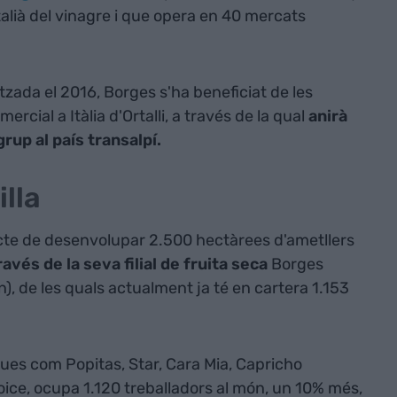
italià del vinagre i que opera en 40 mercats
zada el 2016, Borges s'ha beneficiat de les
ercial a Itàlia d'Ortalli, a través de la qual
anirà
rup al país transalpí.
lla
te de desenvolupar 2.500 hectàrees d'ametllers
ravés de la seva filial de fruita seca
Borges
n), de les quals actualment ja té en cartera 1.153
ques com Popitas, Star, Cara Mia, Capricho
hoice, ocupa 1.120 treballadors al món, un 10% més,