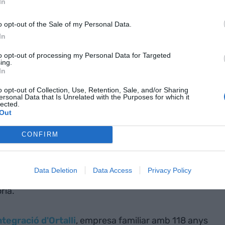
In
o opt-out of the Sale of my Personal Data.
In
to opt-out of processing my Personal Data for Targeted
ing.
In
o opt-out of Collection, Use, Retention, Sale, and/or Sharing
ersonal Data that Is Unrelated with the Purposes for which it
lected.
Out
CONFIRM
ompta amb les filials Borges Agricultural &
al & Industrial Edible Oils i Borges Branded Foods,
Data Deletion
Data Access
Privacy Policy
da reorganització interna
pel que ha ordenat un
ria.
ntegració d'Ortalli
, empresa familiar amb 118 anys