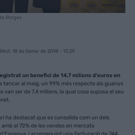
 de Borges
9
Act. 18 de Gener de 2018 - 13:29
gistrat un benefici de 14,7 milions d'euros en
va tancar al maig, un 99% més respecte als guanys
ue van ser de 7,4 milions, la qual cosa suposa el seu
 net.
ri ha destacat que es consolida com un dels
, amb el 72% de les vendes en mercats
 d'Espanya, i aconseguint una facturació de 744