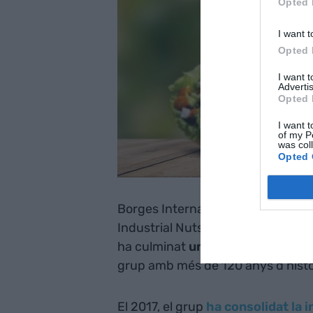
Opted 
I want t
Opted 
I want 
Advertis
Opted 
I want t
of my P
was col
Opted 
Borges International Group, que c
Industrial Nuts, Borges Agricultur
ha culminat
un procés de profun
grup amb més de 120 anys d'histò
El 2017, el grup
ha consolidat la i