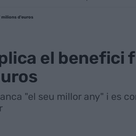
7 milions d'euros
ica el benefici f
euros
tanca "el seu millor any" i es c
r