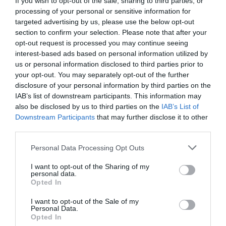
If you wish to opt-out of the sale, sharing to third parties, or
D'altra banda, la Cambra també ha fet servir
processing of your personal or sensitive information for
targeted advertising by us, please use the below opt-out
l'argument de ser sabadellenca com a criteri a
section to confirm your selection. Please note that after your
valorar. Una condició que ha guanyat encara més
opt-out request is processed you may continue seeing
pes amb el
retorn de la seu social
del Sabadell a
interest-based ads based on personal information utilized by
us or personal information disclosed to third parties prior to
la capital del Vallès Occidental. "L’entitat subratlla
your opt-out. You may separately opt-out of the further
el risc que aquesta operació suposa per al teixit
disclosure of your personal information by third parties on the
empresarial de la seva àrea d’influència, que
IAB’s list of downstream participants. This information may
comprèn
33.684 empreses
, moltes d’elles amb
also be disclosed by us to third parties on the
IAB’s List of
Downstream Participants
that may further disclose it to other
vincles històrics amb el Banc Sabadell", han
third parties.
remarcat.
Personal Data Processing Opt Outs
I want to opt-out of the Sharing of my
Afegir
VIA Empresa
com a font preferida de
personal data.
Google de forma gratuïta
Opted In
Estigues informat amb les últimes notícies d'actualitat
ACTIVAR ARA
I want to opt-out of the Sale of my
Personal Data.
Opted In