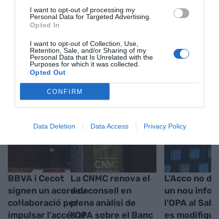
I want to opt-out of processing my
Personal Data for Targeted Advertising.
Opted In
I want to opt-out of Collection, Use,
Retention, Sale, and/or Sharing of my
Personal Data that Is Unrelated with the
Purposes for which it was collected.
Opted Out
RELACIONADES
CONFIRM
Data Deletion
Data Access
Privacy Policy
BBVA i Cecot
La CNMC renova el
L'Acco no de
signen un acord de
seu consell en
un nou info
col·laboració per
plena anàlisi de
l'OPA al Saba
impulsar l'accés al
l'OPA sobre el Banc
es modifique