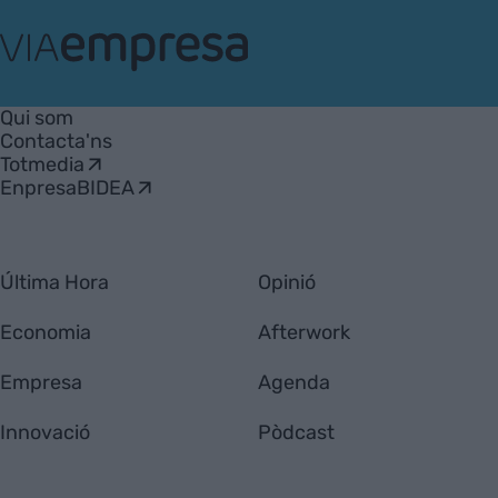
VIA
Empresa
Qui som
Contacta'ns
Totmedia
EnpresaBIDEA
Última Hora
Opinió
Economia
Afterwork
Empresa
Agenda
Innovació
Pòdcast