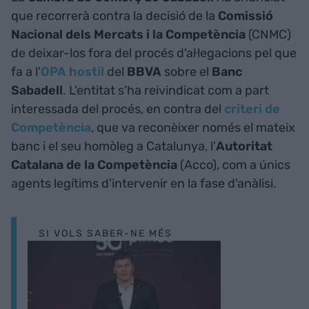
que recorrerà contra la decisió de la
Comissió
Nacional dels Mercats i la Competència
(CNMC)
de deixar-los fora del procés d'al·legacions pel que
fa a l'
OPA hostil
del
BBVA
sobre el
Banc
Sabadell
. L'entitat s'ha reivindicat com a part
interessada del procés, en contra del
criteri de
Competència
, que va reconèixer només el mateix
banc i el seu homòleg a Catalunya, l'
Autoritat
Catalana de la Competència
(Acco), com a únics
agents legítims d'intervenir en la fase d'anàlisi.
SI VOLS SABER-NE MÉS