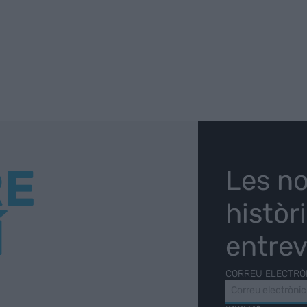
RE
Les no
històr
Í
entrev
CORREU ELECTRÒ