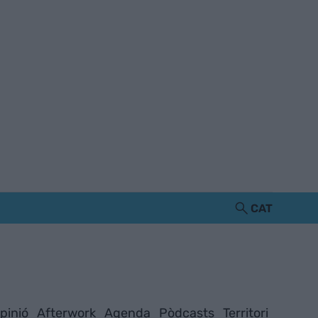
CAT
pinió
Afterwork
Agenda
Pòdcasts
Territori