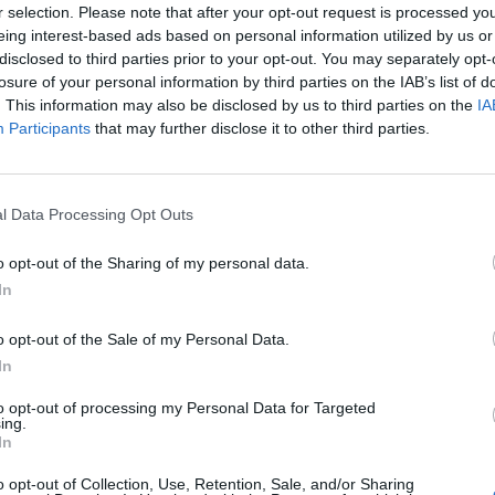
r selection. Please note that after your opt-out request is processed y
eing interest-based ads based on personal information utilized by us or
disclosed to third parties prior to your opt-out. You may separately opt-
losure of your personal information by third parties on the IAB’s list of
 anys o més durant el 2018 i el 2019, període en el
. This information may also be disclosed by us to third parties on the
IA
ollir-se al pla de prejubilacions i tindran una
Participants
that may further disclose it to other third parties.
ari net fins als 65 anys.
l Data Processing Opt Outs
pla de baixes incentivades tindran una
de 45 i 33 dies per any treballat amb el topall
o opt-out of the Sharing of my personal data.
In
o opt-out of the Sale of my Personal Data.
 afectaria un total de
200 treballadors
, al voltant
In
, quantitat que s’ha reduït fins a les 180. Cellnex
er un “canvi en el model de negoci”.
to opt-out of processing my Personal Data for Targeted
ing.
In
nt preferida de Google de forma
o opt-out of Collection, Use, Retention, Sale, and/or Sharing