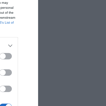
ou may
 personal
out of the
 downstream
B’s List of