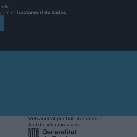
tellà
cepto el
tractament de dades
.
Web auditat per OJD interactiva
Amb la col·laboració de: