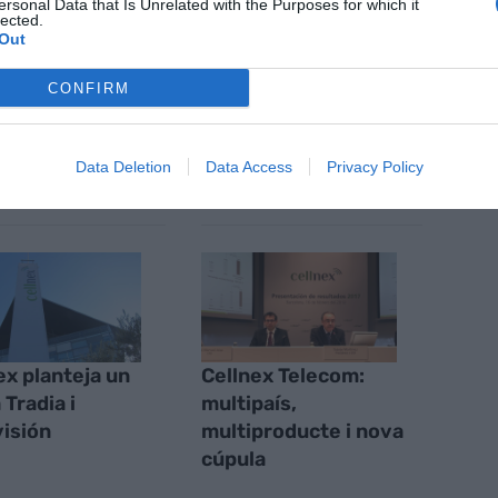
ersonal Data that Is Unrelated with the Purposes for which it
ACTIVAR ARA
lected.
ícies d'actualitat
Out
CONFIRM
S
Data Deletion
Data Access
Privacy Policy
ex planteja un
Cellnex Telecom:
 Tradia i
multipaís,
isión
multiproducte i nova
cúpula