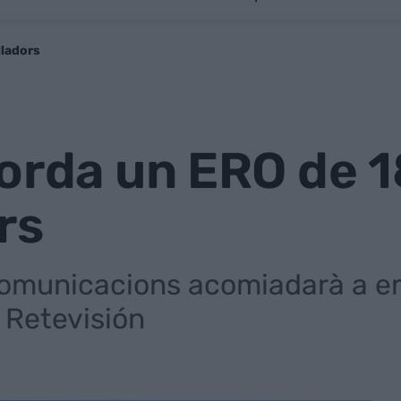
lladors
corda un ERO de 
rs
omunicacions acomiadarà a empl
 Retevisión