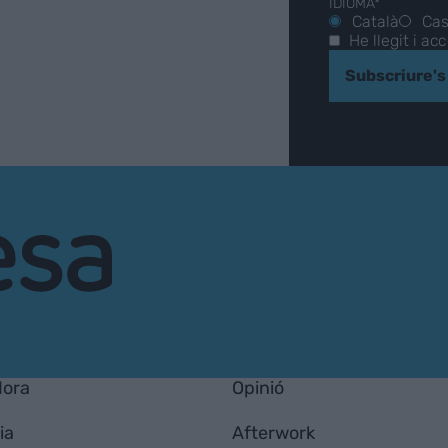
IDIOMA*
Català
Cas
He llegit i ac
Subscriure's
Hora
Opinió
ia
Afterwork