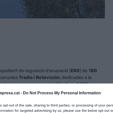
pedient de regulació d'ocupació (
ERO
) de
180
espanyoles
Tradia i Retevisión
, dedicades a la
restre i que sumen una plantilla d'uns 1.200
 l'empresa en un comunicat.
presa.cat -
Do Not Process My Personal Information
sentants dels treballadors d'ambdues filials han
to opt-out of the sale, sharing to third parties, or processing of your per
formation for targeted advertising by us, please use the below opt-out s
 d'adhesió voluntària: un pla de prejubilacions i