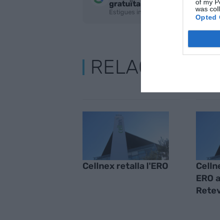
of my P
gratuïta
was col
Estigues informat amb les últimes not
Opted 
RELACIONADE
Cellnex retalla l'ERO
Celln
ERO a
Retev