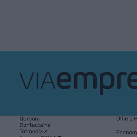
VIA
Empresa
Qui som
Última 
Contacta'ns
Totmedia
Econom