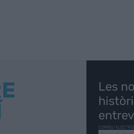
RE
Les no
històr
Í
entrev
CORREU ELECTRÒ