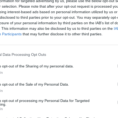
formation for targeted advertising by us, please use the below opt-out s
r afectat al voltant de
160 empleats de
r selection. Please note that after your opt-out request is processed y
eing interest-based ads based on personal information utilized by us or
tat que s'ha reduït prop de les 150 i les 30,
disclosed to third parties prior to your opt-out. You may separately opt-
losure of your personal information by third parties on the IAB’s list of
. This information may also be disclosed by us to third parties on the
IA
Participants
that may further disclose it to other third parties.
ue les negociacions estan preservant la
e plans de rendes i baixes incentivades.
l Data Processing Opt Outs
eballadors que tenien 55 anys o més a finals del
dran optar qualsevol membre de la plantilla.
o opt-out of the Sharing of my personal data.
In
incipis de mes l'expedient a un
"canvi en el model
o opt-out of the Sale of my Personal Data.
nt el nombre final de treballadors afectats com les
In
'una negociació marcada per un procés de
to opt-out of processing my Personal Data for Targeted
ing.
In