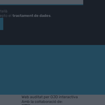
tellà
cepto el
tractament de dades
.
Web auditat per OJD interactiva
Amb la col·laboració de: