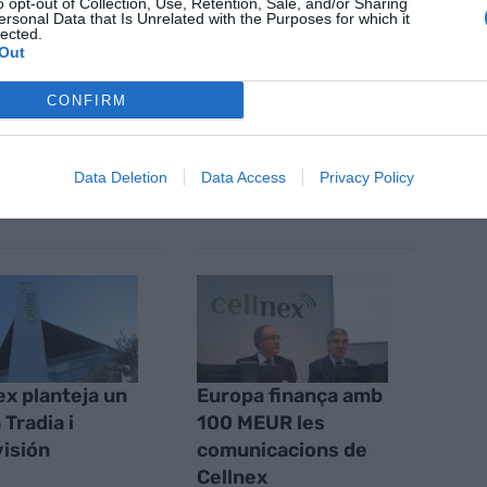
o opt-out of Collection, Use, Retention, Sale, and/or Sharing
nt preferida de Google de forma
ersonal Data that Is Unrelated with the Purposes for which it
lected.
ACTIVAR ARA
Out
ícies d'actualitat
CONFIRM
S
Data Deletion
Data Access
Privacy Policy
ex planteja un
Europa finança amb
 Tradia i
100 MEUR les
isión
comunicacions de
Cellnex