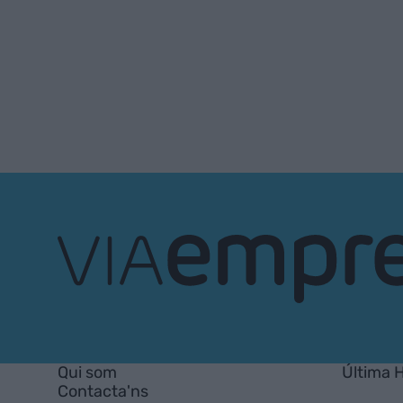
VIA
Empresa
Qui som
Última 
Contacta'ns