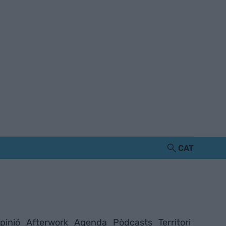
CAT
pinió
Afterwork
Agenda
Pòdcasts
Territori