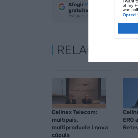
I want t
Afegir
VIA Empresa
com a fo
of my P
was col
gratuïta
Opted 
Estigues informat amb les últimes not
RELACIONADE
Cellnex Telecom:
Celln
multipaís,
ERO a
multiproducte i nova
Retev
cúpula