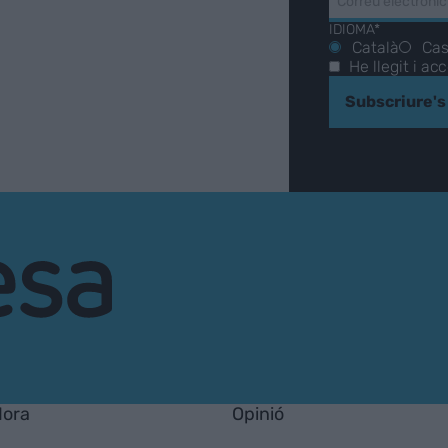
IDIOMA*
Català
Cas
He llegit i ac
Subscriure's
Hora
Opinió