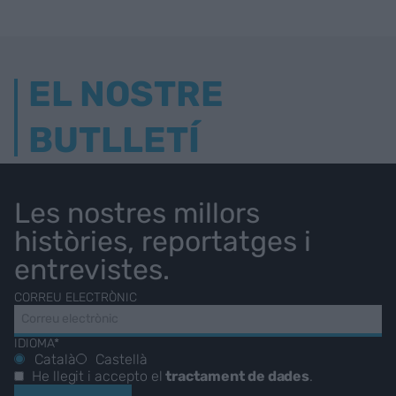
EL NOSTRE
BUTLLETÍ
Les nostres millors
històries, reportatges i
entrevistes.
CORREU ELECTRÒNIC
IDIOMA*
Català
Castellà
He llegit i accepto el
tractament de dades
.