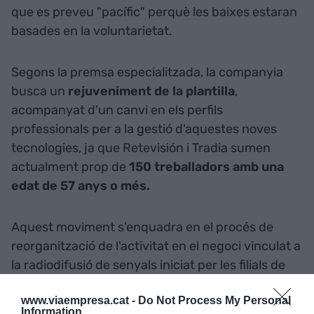
que es preveu "pacífic" perquè les baixes estaran
basades en la voluntarietat.
Segons la premsa especialitzada, la companyia
busca un
rejuveniment de la plantilla
,
acompanyat d'un canvi en els perfils
professionals per a la gestió d'aquestes noves
tecnologies, ja que Retevisión i Tradia sumen
actualment prop de
150 treballadors amb una
edat de 57 anys o més.
Aquest moviment s'enquadra en el procés de
reorganització de l'activitat en el negoci vinculat a
la radiodifusió de senyals iniciat per les filials de
Cellnex.
www.viaempresa.cat -
Do Not Process My Personal
Information