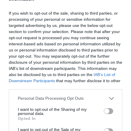
Afegir
VIA Empresa
com a font preferida de
If you wish to opt-out of the sale, sharing to third parties, or
Google de forma gratuïta
Estigues informat amb les últimes notícies d'actualitat
processing of your personal or sensitive information for
ACTIVAR ARA
targeted advertising by us, please use the below opt-out
section to confirm your selection. Please note that after your
opt-out request is processed you may continue seeing
interest-based ads based on personal information utilized by
us or personal information disclosed to third parties prior to
your opt-out. You may separately opt-out of the further
disclosure of your personal information by third parties on the
IAB’s list of downstream participants. This information may
also be disclosed by us to third parties on the
IAB’s List of
Downstream Participants
that may further disclose it to other
RELACIONADES
third parties.
Personal Data Processing Opt Outs
I want to opt-out of the Sharing of my
personal data.
Opted In
I want to opt-out of the Sale of my