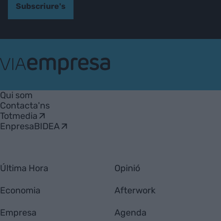
Subscriure's
VIA
Empresa
Qui som
Contacta'ns
Totmedia
EnpresaBIDEA
Última Hora
Opinió
Economia
Afterwork
Empresa
Agenda