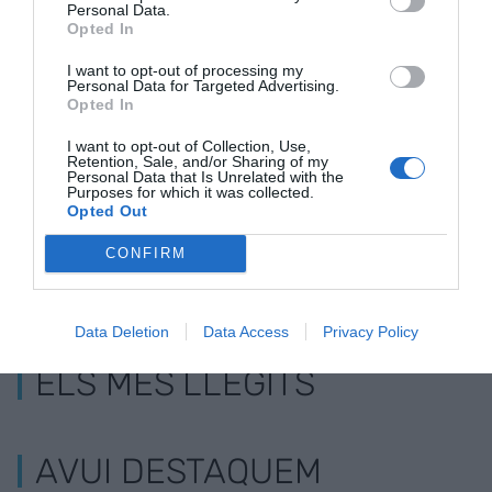
Personal Data.
Opted In
Europa finança amb
Cellnex obre oficina
Cellnex aug
I want to opt-out of processing my
100 MEUR les
a París
vendes un 1
Personal Data for Targeted Advertising.
Opted In
comunicacions de
retalla el ben
Cellnex
I want to opt-out of Collection, Use,
Retention, Sale, and/or Sharing of my
Personal Data that Is Unrelated with the
Purposes for which it was collected.
Opted Out
CONFIRM
Data Deletion
Data Access
Privacy Policy
ELS MÉS LLEGITS
AVUI DESTAQUEM