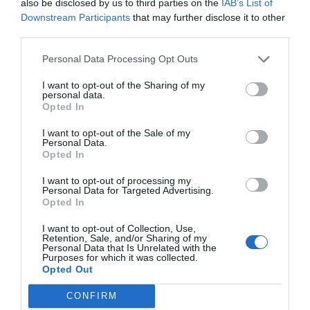
also be disclosed by us to third parties on the
IAB’s List of
ACTIVAR ARA
Downstream Participants
that may further disclose it to other
third parties.
Personal Data Processing Opt Outs
I want to opt-out of the Sharing of my
personal data.
Opted In
I want to opt-out of the Sale of my
Personal Data.
RELACIONADES
Opted In
I want to opt-out of processing my
Personal Data for Targeted Advertising.
Opted In
I want to opt-out of Collection, Use,
Retention, Sale, and/or Sharing of my
Personal Data that Is Unrelated with the
Purposes for which it was collected.
Opted Out
Cooltra reforça la
Cooltra,
Cooltra cont
CONFIRM
seva
seleccionada per
l'expansió i 