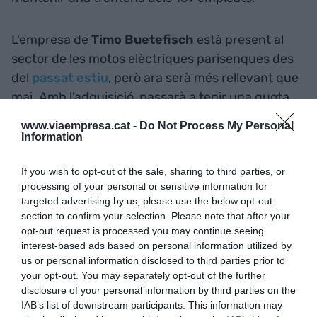
L'empresa de
Timo Buetefisch
està present al
sector de les motos elèctriques parisenques des
del
passat estiu
, però ara serà més rellevant que
mai. Amb l'adquisició, passarà a tenir una quota
de mercat del 60% i esdevindrà el principal
www.viaempresa.cat -
Do Not Process My Personal
operador de motos de París, amb més de 500.000
Information
usuaris. Tots ells tindran a disposició les més de
If you wish to opt-out of the sale, sharing to third parties, or
1.500 motos elèctriques
que ofereiex Cooltra a
processing of your personal or sensitive information for
la capital de França. El traspàs es farà definitiu a
targeted advertising by us, please use the below opt-out
partir del 23 de febrer, amb el nou nom
section to confirm your selection. Please note that after your
de
Cityscoot by Cooltra
.
opt-out request is processed you may continue seeing
interest-based ads based on personal information utilized by
us or personal information disclosed to third parties prior to
your opt-out. You may separately opt-out of the further
Afegir
VIA Empresa
com a font preferida de
disclosure of your personal information by third parties on the
Google de forma gratuïta
IAB’s list of downstream participants. This information may
Estigues informat amb les últimes notícies d'actualitat