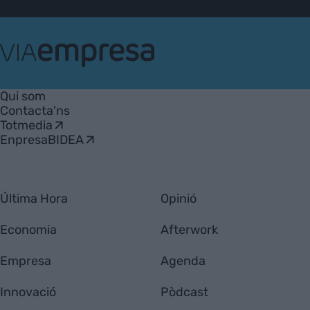
VIA
Empresa
Qui som
Contacta'ns
Totmedia
EnpresaBIDEA
Última Hora
Opinió
Economia
Afterwork
Empresa
Agenda
Innovació
Pòdcast