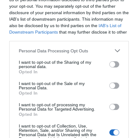
L'òrgan consultiu també enumera altres
your opt-out. You may separately opt-out of the further
disclosure of your personal information by third parties on the
arguments a favor d'impedir l'opa com és la
IAB’s list of downstream participants. This information may
preservació de la seu i els centres de decisió a
also be disclosed by us to third parties on the
IAB’s List of
Catalunya per no perdre influència econòmica i
Downstream Participants
that may further disclose it to other
third parties.
institucional; la promoció de la retenció i atracció
de talent financer, especialment a Catalunya; i el
Personal Data Processing Opt Outs
manteniment dels serveis financers de proximitat
I want to opt-out of the Sharing of my
i a les empreses i els llocs de treball, entre d'altres.
personal data.
Opted In
El posicionament del CTESC es va aprovar aquest
I want to opt-out of the Sale of my
Personal Data.
dilluns en la reunió constitutiva del nou mandat i
Opted In
presidida pel president de l'òrgan consultiu,
I want to opt-out of processing my
Ciriaco Hidalgo
. Hi va intervenir el conseller
Personal Data for Targeted Advertising.
Opted In
d'Empresa,
Miquel Sàmper
, i s'hi van designar els
vicepresidents de l'òrgan consultiu així com els
I want to opt-out of Collection, Use,
Retention, Sale, and/or Sharing of my
membres de la Comissió Executiva i de les
Personal Data that Is Unrelated with the