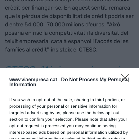
crèdit per finançar-se. En aquest sentit, remarca
que la pèrdua de disponibilitat de crèdit podria ser
d'entre 54.000 i 70.000 milions d'euros. "Això
posaria en risc la competitivitat i la diversitat del
teixit empresarial català espanyol i l'accés de les
famílies al crèdit", insisteix el CTESC.
CTESC: "Això posaria en risc
la competitivitat i la
www.viaempresa.cat -
Do Not Process My Personal
Information
diversitat del teixit
If you wish to opt-out of the sale, sharing to third parties, or
empresarial català espanyol
processing of your personal or sensitive information for
targeted advertising by us, please use the below opt-out
i l'accés de les famílies al
section to confirm your selection. Please note that after your
crèdit"
opt-out request is processed you may continue seeing
interest-based ads based on personal information utilized by
us or personal information disclosed to third parties prior to