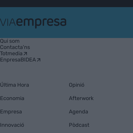
VIA
Empresa
Qui som
Contacta'ns
Totmedia
EnpresaBIDEA
Última Hora
Opinió
Economia
Afterwork
Empresa
Agenda
Innovació
Pòdcast