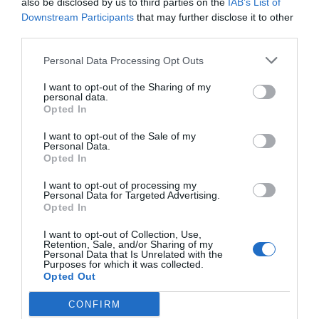
also be disclosed by us to third parties on the
IAB’s List of
ha servit per "visibilitzar un moviment de fons,
Downstream Participants
that may further disclose it to other
basat en valors empresarials de nova generació,
third parties.
en compromisos ferms i en una nova manera de
Personal Data Processing Opt Outs
fer empresa”.
I want to opt-out of the Sharing of my
personal data.
Les pimes reivindiquen el
Opted In
seu pes al teixit
I want to opt-out of the Sale of my
Personal Data.
Opted In
empresarial
I want to opt-out of processing my
Personal Data for Targeted Advertising.
De les firmes adherides a l'escrit, més de la meitat
Opted In
(51%) se situen a la província de Barcelona, el 19%
I want to opt-out of Collection, Use,
a Girona, el 9% a Lleida i el 3% a Tarragona. Per la
Retention, Sale, and/or Sharing of my
Personal Data that Is Unrelated with the
seva mida, el 24% són grans empreses, un 38%
Purposes for which it was collected.
són petites i un 19% mitjanes, mentre que el 19%
Opted Out
restant són microempreses. Entre la cinquantena
CONFIRM
d'empreses que han signat el manifest durant