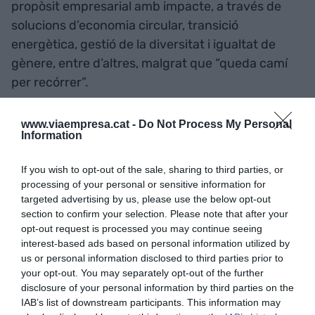
propòsit empresarial amb impacte, a través de
solucions d’economia circular, transició
energètica, gestió de la diversitat i igualtat de
gènere, entre d’altres, malgrat que “queda camí
per recórrer”.
Un 63% de les empreses
www.viaempresa.cat -
Do Not Process My Personal
Information
adherides ja disposen d’un
If you wish to opt-out of the sale, sharing to third parties, or
propòsit empresarial amb
processing of your personal or sensitive information for
targeted advertising by us, please use the below opt-out
impacte
section to confirm your selection. Please note that after your
opt-out request is processed you may continue seeing
interest-based ads based on personal information utilized by
Malgrat que el manifest destaca la importància
us or personal information disclosed to third parties prior to
d’”actuar avui”, el president de Respon.cat,
Rafel
your opt-out. You may separately opt-out of the further
Oncins
, ha matisat que “el canvi no es produeix
disclosure of your personal information by third parties on the
IAB’s list of downstream participants. This information may
d’un dia per un altre”, però que la jornada d'avui