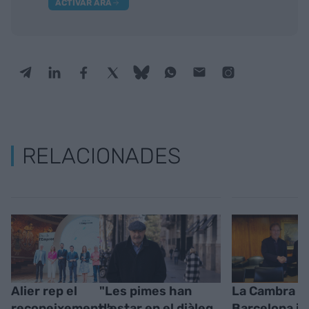
ACTIVAR ARA
RELACIONADES
Alier rep el
"Les pimes han
La Cambra d
reconeixement a
d'estar en el diàleg
Barcelona i