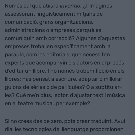
Només cal que atiïs la
inventio
. ¿T’imagines
assessorant lingüísticament mitjans de
comunicació, grans organitzacions,
administracions o empreses perquè es
comuniquin amb correcció? Algunes d’aquestes
empreses treballen específicament amb la
paraula, com les editorials, que necessiten
experts que acompanyin els autors en el procés
d’editar un llibre. I no només trobem ficció en els
llibres: has pensat a escriure, adaptar o millorar
guions de sèries o de pel·lícules? O a subtitular-
les? Què me’n dius, lector, d’ajustar text i música
en el teatre musical, per exemple?
Si no crees des de zero, pots crear traduint. Avui
dia, les tecnologies del llenguatge proporcionen