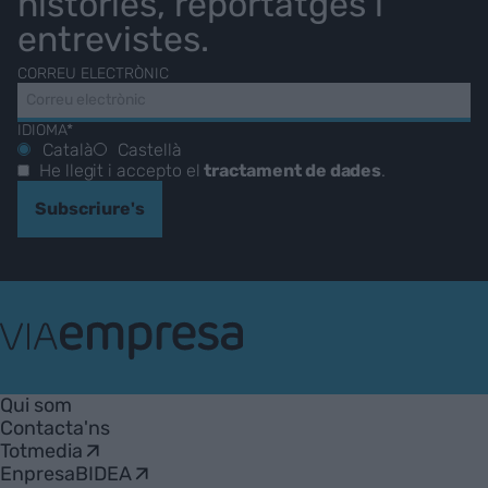
històries, reportatges i
entrevistes.
CORREU ELECTRÒNIC
IDIOMA*
Català
Castellà
He llegit i accepto el
tractament de dades
.
Subscriure's
VIA
Empresa
Qui som
Contacta'ns
Totmedia
EnpresaBIDEA