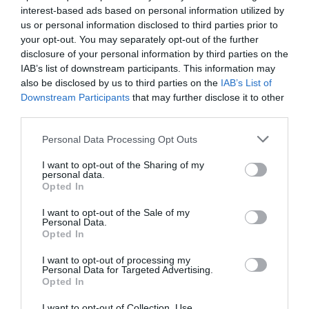
interest-based ads based on personal information utilized by
assisteix o entrena, entre d’altres, les màquines
us or personal information disclosed to third parties prior to
en l’adquisició de la intel·ligència artificial en
your opt-out. You may separately opt-out of the further
llengua catalana? Qui fa possible que les noves
disclosure of your personal information by third parties on the
IAB’s list of downstream participants. This information may
tecnologies puguin estar disponibles en català?
also be disclosed by us to third parties on the
IAB’s List of
Els graduats en filologia catalana. Si encara no ho
Downstream Participants
that may further disclose it to other
tens clar, un clic en
aquest document
t’acabarà
third parties.
de convèncer.
Personal Data Processing Opt Outs
I want to opt-out of the Sharing of my
Per últim, la
peroratio
. La filologia catalana és la
personal data.
solució, doncs, a alguns reptes que s’han detectat
Opted In
en el present. El recent
Pacte Nacional per la
I want to opt-out of the Sale of my
Personal Data.
Llengua
assenyala que “Hi ha una demanda
Opted In
creixent de personal amb formació en filologia
catalana i disciplines associades que estigui
I want to opt-out of processing my
Personal Data for Targeted Advertising.
preparat per treballar en tasques de docència,
Opted In
avaluació i dinamització lingüístiques” i, per si no
I want to opt-out of Collection, Use,