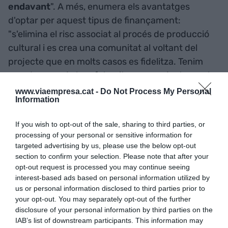
endavant
". A més, enumera els avantatges
d'optar per aquest tipus de finançament:
"s'elimina el risc associat al procés de producció
cultural i es crea una comunitat al voltant del
projecte que en molts casos es fidelitza. Tenim
creadors que ja han fet vuit o nou projectes amb
nosaltres", diu Sala.
www.viaempresa.cat -
Do Not Process My Personal
Information
Una tercera opció per aconseguir que el sector
If you wish to opt-out of the sale, sharing to third parties, or
privat s'impliqui en la creació cultural passa per
processing of your personal or sensitive information for
trucar a la porta d'institucions bancàries com, per
targeted advertising by us, please use the below opt-out
section to confirm your selection. Please note that after your
exemple, la Fundació Banc Sabadell. La seva
opt-out request is processed you may continue seeing
directora,
Sònia Mulero,
explica que l'entitat es
interest-based ads based on personal information utilized by
fixa en projectes madurs d'entitats que ja
us or personal information disclosed to third parties prior to
tinguin cert reconeixement
i, sobretot, "que
your opt-out. You may separately opt-out of the further
disclosure of your personal information by third parties on the
tinguin sentit dins el nostre pla anual d'actuació".
IAB’s list of downstream participants. This information may
Els projectes que relacionen cultura i educació,