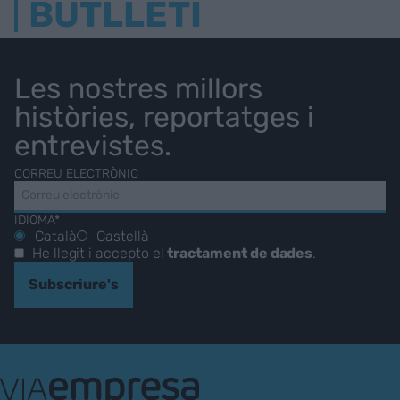
BUTLLETÍ
Les nostres millors
històries, reportatges i
entrevistes.
CORREU ELECTRÒNIC
IDIOMA*
Català
Castellà
He llegit i accepto el
tractament de dades
.
Subscriure's