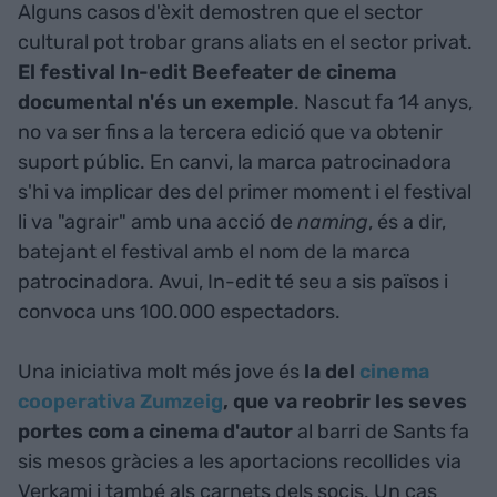
Alguns casos d'èxit demostren que el sector
cultural pot trobar grans aliats en el sector privat.
El festival In-edit Beefeater de cinema
documental n'és un exemple
. Nascut fa 14 anys,
no va ser fins a la tercera edició que va obtenir
suport públic. En canvi, la marca patrocinadora
s'hi va implicar des del primer moment i el festival
li va "agrair" amb una acció de
naming
, és a dir,
batejant el festival amb el nom de la marca
patrocinadora. Avui, In-edit té seu a sis països i
convoca uns 100.000 espectadors.
Una iniciativa molt més jove és
la del
cinema
cooperativa Zumzeig
, que va reobrir les seves
portes com a cinema d'autor
al barri de Sants fa
sis mesos gràcies a les aportacions recollides via
Verkami i també als carnets dels socis. Un cas