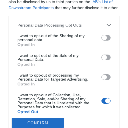
also be disclosed by us to third parties on the
IAB’s List of
que són innovadors i que tinguin un impacte futur
Downstream Participants
that may further disclose it to other
third parties.
són els més ben valorats per la Fundació Banc
Sabadell, afegeix.
Personal Data Processing Opt Outs
I want to opt-out of the Sharing of my
personal data.
Opted In
I want to opt-out of the Sale of my
Personal Data.
Opted In
I want to opt-out of processing my
Personal Data for Targeted Advertising.
Opted In
Foto: Judith Vives
I want to opt-out of Collection, Use,
Retention, Sale, and/or Sharing of my
Personal Data that Is Unrelated with the
Purposes for which it was collected.
Opted Out
Projectes de futur i casos d'èxit
CONFIRM