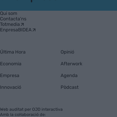
VIA
Empresa
Qui som
Contacta'ns
Totmedia
EnpresaBIDEA
Última Hora
Opinió
Economia
Afterwork
Empresa
Agenda
Innovació
Pòdcast
Web auditat per OJD interactiva
Amb la col·laboració de: