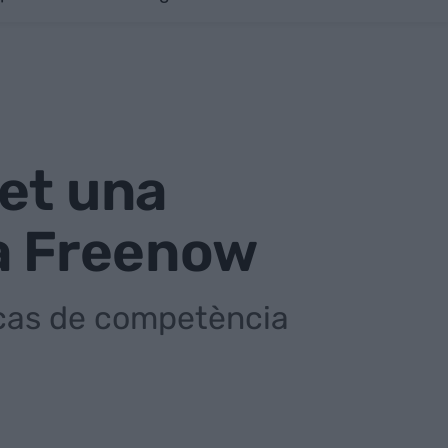
et una
ra Freenow
e cas de competència