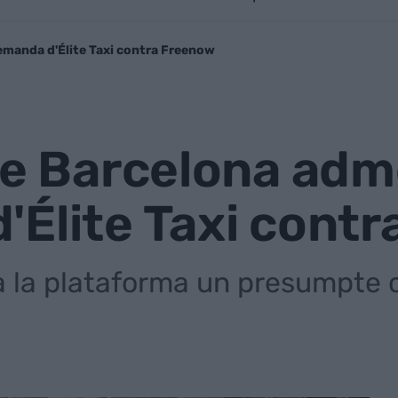
emanda d'Élite Taxi contra Freenow
de Barcelona adm
'Élite Taxi cont
x a la plataforma un presumpt