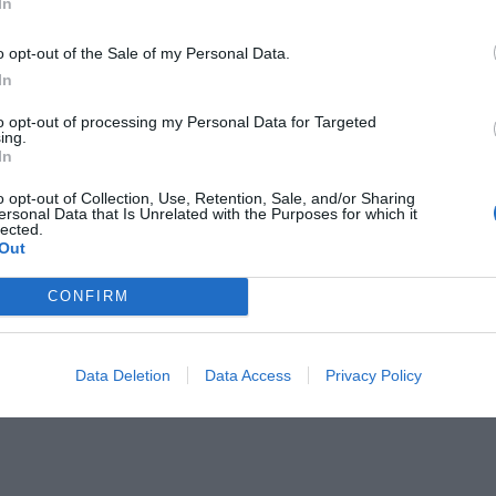
In
o opt-out of the Sale of my Personal Data.
In
to opt-out of processing my Personal Data for Targeted
ing.
In
o opt-out of Collection, Use, Retention, Sale, and/or Sharing
ersonal Data that Is Unrelated with the Purposes for which it
o sanciona Élite
Matí de
lected.
per boicotejar el
mobilitzacions: salut,
Out
n d'Uber a
educació i taxis
CONFIRM
elona
Data Deletion
Data Access
Privacy Policy