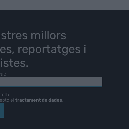
stres millors
ies, reportatges i
istes.
NIC
tellà
cepto el
tractament de dades
.