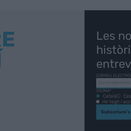
RE
Les no
històr
Í
entrev
CORREU ELECTRÒ
IDIOMA*
Català
Cas
He llegit i ac
Subscriure's