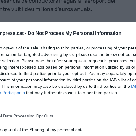
resència de conductors il·legals a l'aeroport del
re vuit i deu milions d'euros anuals.
Taxi es posiciona contra Freenow. L’any 2021 ja es
presa.cat -
Do Not Process My Personal Information
t la Comissió Nacional dels Mercats i la
na de la Competència per abús de posició dominant
to opt-out of the sale, sharing to third parties, or processing of your per
es aspectes. Élite Taxi afirma que hi ha vehicles VTC
formation for targeted advertising by us, please use the below opt-out s
brar més de 100 euros per fer trajectes per
r selection. Please note that after your opt-out request is processed y
eing interest-based ads based on personal information utilized by us or
disclosed to third parties prior to your opt-out. You may separately opt-
losure of your personal information by third parties on the IAB’s list of
. This information may also be disclosed by us to third parties on the
IA
nt preferida de Google de forma
Participants
that may further disclose it to other third parties.
ACTIVAR ARA
ícies d'actualitat
l Data Processing Opt Outs
o opt-out of the Sharing of my personal data.
S