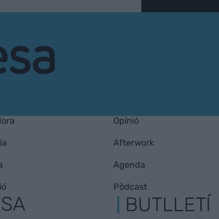
Hora
Opinió
ia
Afterwork
a
Agenda
ió
Pòdcast
ESA
BUTLLETÍ