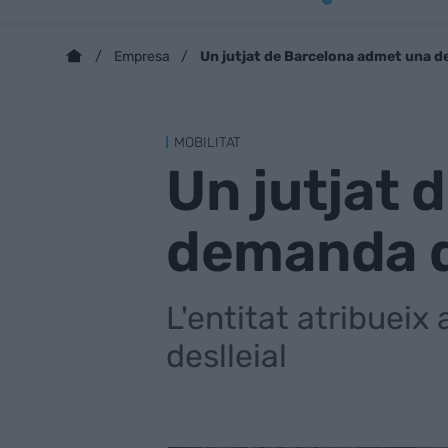
Un jutjat de Barcelona admet una d
Empresa
MOBILITAT
Un jutjat 
demanda d
L'entitat atribuei
deslleial