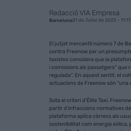
Redacció VIA Empresa
21 de Juliol de 2023 - 11:17
Barcelona
El jutjat mercantil número 7 de B
contra Freenow per un presumpte 
taxistes considera que la platafo
i comissions als passatgers” que r
regulada”. En aquest sentit, el col·
actuacions de Freenow són “una cl
Sota el criteri d’Élite Taxi, Freeno
partir d’infraccions normatives de
plataforma aplica càrrecs als usu
sostenibilitat com energia eòlica, 