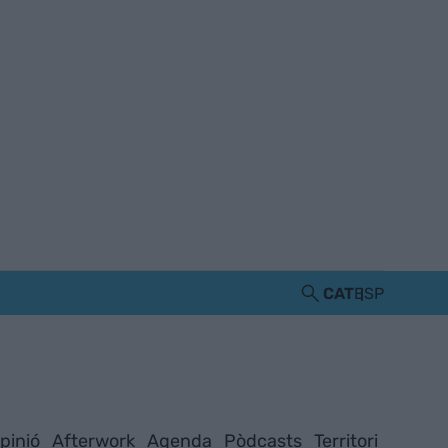
CAT
ESP
pinió
Afterwork
Agenda
Pòdcasts
Territori