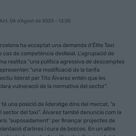
Act. 04 d'Agost de 2023 - 13:25
arcelona ha acceptat una demanda d’Élite Taxi
cas de competència deslleial. L’agrupació de
rma realitza “una política agressiva de descomptes
epresenten “una modificació de la tarifa
lectiu liderat per Tito Álvarez entén que les
ara vulneració de la normativa del sector”.
w té una posició de lideratge dins del mercat, “a
l sector del taxi”. Álvarez també denuncia com la
aris “suposadament” per finançar projectes de
plantació d’arbres i cura de boscos. En un altre