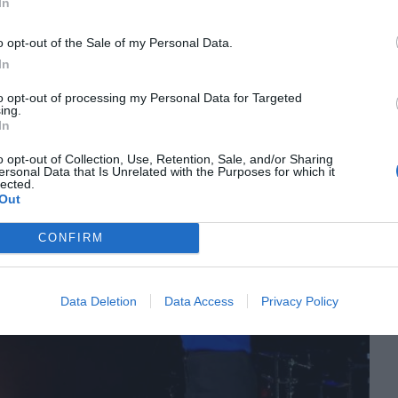
In
 de Santa María, a Colombia, una zona de trobada
spectives de la startup pel 2022 és sumar tres
o opt-out of the Sale of my Personal Data.
a i consolidar el mercat a Llatinoamèrica.
In
to opt-out of processing my Personal Data for Targeted
ing.
In
o opt-out of Collection, Use, Retention, Sale, and/or Sharing
ersonal Data that Is Unrelated with the Purposes for which it
lected.
Out
CONFIRM
Data Deletion
Data Access
Privacy Policy