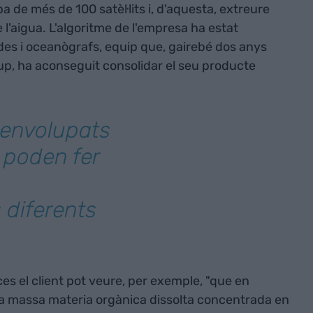
ba de més de 100 satèl·lits i, d'aquesta, extreure
 l'aigua. L'algoritme de l'empresa ha estat
des i oceanògrafs, equip que, gairebé dos anys
tup, ha aconseguit consolidar el seu producte
senvolupats
 poden fer
diferents
s el client pot veure, per exemple, "que en
 ha massa materia orgànica dissolta concentrada en