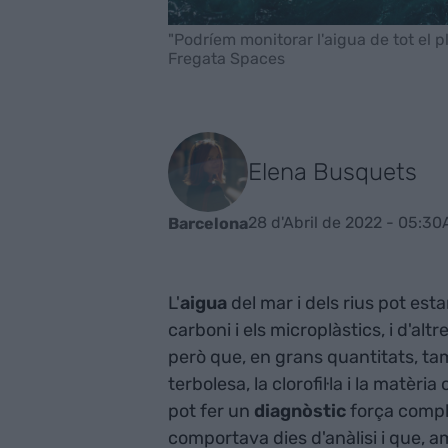
"Podríem monitorar l'aigua de tot el 
Fregata Spaces
Elena Busquets
28 d'Abril de 2022 - 05:30
Barcelona
L'
aigua
del mar i dels rius pot es
carboni i els microplàstics, i d'al
però que, en grans quantitats, t
terbolesa, la clorofil·la i la matèr
pot fer un
diagnòstic
força comple
comportava dies d'anàlisi i que, a