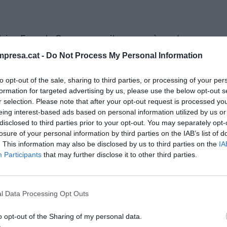
triga Fregata Space a monitorar una àrea de
et, podríem monitorar l'aigua de tot el planeta en
presa.cat -
Do Not Process My Personal Information
aimes
, director de màrqueting de l'empresa
encer no és el seu focus. "És interessant veure la
to opt-out of the sale, sharing to third parties, or processing of your per
formation for targeted advertising by us, please use the below opt-out s
ò a nosaltres el que ens interessa de veritat és
r selection. Please note that after your opt-out request is processed y
que tinguin realment un compliment normatiu amb
eing interest-based ads based on personal information utilized by us or
ponsabilitat d'actuar, com són els ports, les ciutats
disclosed to third parties prior to your opt-out. You may separately opt-
indica.
losure of your personal information by third parties on the IAB’s list of
. This information may also be disclosed by us to third parties on the
IA
Participants
that may further disclose it to other third parties.
rtup destaquen el Port de Barcelona i el de
port de Santander, de Mallorca i d'Hamburg,
ue monitora actualment Fregata Space. A
l Data Processing Opt Outs
jecte a República Dominicana i, a mitjans d'abril,
o opt-out of the Sharing of my personal data.
a publicoprivada Indemar per monitorar l'aigua