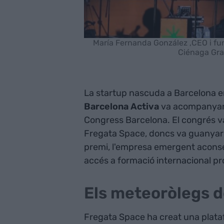
María Fernanda González ,CEO i fu
Ciénaga Gra
La startup nascuda a Barcelona en
Barcelona Activa
va acompanyar 
Congress Barcelona. El congrés va
Fregata Space, doncs va guanyar
premi, l'empresa emergent acons
accés a formació internacional pr
Els meteoròlegs d
Fregata Space ha creat una platafor