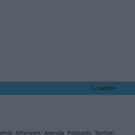
CAT
ESP
pinió
Afterwork
Agenda
Pòdcasts
Territori