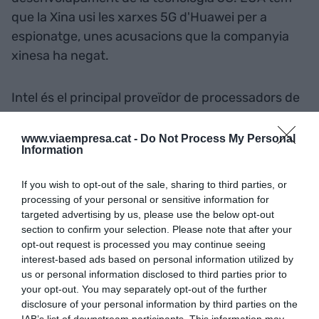
que la Xina usi les xarxes 5G d'Huawei per a
espionatge, unes acusacions que la companyia
xinesa ha negat.
Intel és el principal proveïdor de processadors de
l'empresa xinesa, mentre que Qualcomm la
proveeix dels processadors i mòdems amb què
www.viaempresa.cat -
Do Not Process My Personal
Information
equipa molts dels seus telèfons intel·ligents. Pel
seu costat, Xilinx ven xips programables i
If you wish to opt-out of the sale, sharing to third parties, or
Broadcom és un proveïdor de xips de
processing of your personal or sensitive information for
commutació, un altre component clau per a
targeted advertising by us, please use the below opt-out
section to confirm your selection. Please note that after your
alguns tipus de xarxes.
opt-out request is processed you may continue seeing
interest-based ads based on personal information utilized by
Huawei té un programari
us or personal information disclosed to third parties prior to
your opt-out. You may separately opt-out of the further
propi
disclosure of your personal information by third parties on the
IAB’s list of downstream participants. This information may