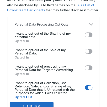
also be disclosed by us to third parties on the
IAB’s List of
El fabricant tecnològic xinès Huawei ha
Downstream Participants
that may further disclose it to other
desenvolupat el seu propi sistema operatiu per a
third parties.
telèfons intel·ligents i ordinadors de cara a una
Personal Data Processing Opt Outs
eventual prohibició d'usar el programari de
proveïdors estatunidencs com Google o Microsoft,
I want to opt-out of the Sharing of my
personal data.
segons ha indicat la companyia xinesa a la
Opted In
cadena estatunidenca CNBC.
I want to opt-out of the Sale of my
Personal Data.
Opted In
"Hem preparat el nostre propi sistema operatiu.
Si succeís que ja no podem usar aquests
I want to opt-out of processing my
Personal Data for Targeted Advertising.
sistemes, estaríem preparats. Aquest és el nostre
Opted In
pla B. Però, per descomptat, preferim treballar
I want to opt-out of Collection, Use,
amb els ecosistemes de Google i Microsoft", ha
Retention, Sale, and/or Sharing of my
Personal Data that Is Unrelated with the
declara un portaveu de la companyia.
Purposes for which it was collected.
Opted Out
CONFIRM