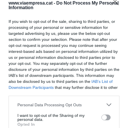
www.viaempresa.cat -
Do Not Process My Personal
Information
Afegir
VIA Empresa
com a font preferida de
Google de forma gratuïta
If you wish to opt-out of the sale, sharing to third parties, or
Estigues informat amb les últimes notícies d'actualitat
ACTIVAR ARA
processing of your personal or sensitive information for
targeted advertising by us, please use the below opt-out
section to confirm your selection. Please note that after your
opt-out request is processed you may continue seeing
interest-based ads based on personal information utilized by
us or personal information disclosed to third parties prior to
your opt-out. You may separately opt-out of the further
disclosure of your personal information by third parties on the
IAB’s list of downstream participants. This information may
also be disclosed by us to third parties on the
IAB’s List of
Downstream Participants
that may further disclose it to other
RELACIONADES
third parties.
Personal Data Processing Opt Outs
I want to opt-out of the Sharing of my
personal data.
Opted In