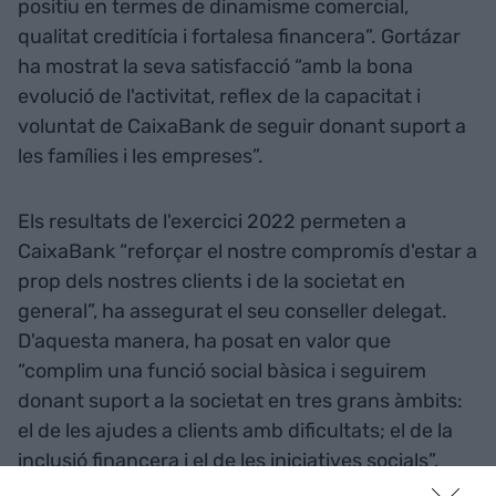
positiu en termes de dinamisme comercial,
qualitat creditícia i fortalesa financera”. Gortázar
ha mostrat la seva satisfacció “amb la bona
evolució de l'activitat, reflex de la capacitat i
voluntat de CaixaBank de seguir donant suport a
les famílies i les empreses”.
Els resultats de l'exercici 2022 permeten a
CaixaBank “reforçar el nostre compromís d'estar a
prop dels nostres clients i de la societat en
general”, ha assegurat el seu conseller delegat.
D'aquesta manera, ha posat en valor que
“complim una funció social bàsica i seguirem
donant suport a la societat en tres grans àmbits:
el de les ajudes a clients amb dificultats; el de la
inclusió financera i el de les iniciatives socials”.