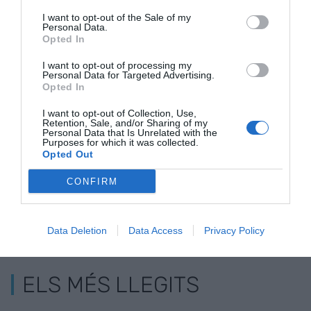
I want to opt-out of the Sale of my
Personal Data.
Opted In
CaixaBank
CaixaBank
CaixaBank
concedeix 23.000
reforçarà la
incrementa 
I want to opt-out of processing my
Personal Data for Targeted Advertising.
MEUR per a donar
formació en
el finançame
Opted In
suport a la
sostenibilitat de
sector
internacionalització
tota la seva plantilla
agroalimenta
I want to opt-out of Collection, Use,
Retention, Sale, and/or Sharing of my
de les empreses
el 2023
Personal Data that Is Unrelated with the
Purposes for which it was collected.
Opted Out
CONFIRM
Data Deletion
Data Access
Privacy Policy
ELS MÉS LLEGITS