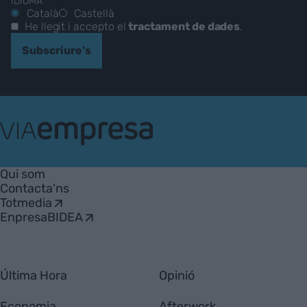
IDIOMA*
Català
Castellà
He llegit i accepto el
tractament de dades
.
Subscriure's
VIA
Empresa
Qui som
Contacta'ns
Totmedia
EnpresaBIDEA
Última Hora
Opinió
Economia
Afterwork