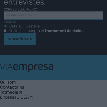
entrevistes.
CORREU ELECTRÒNIC
IDIOMA*
Català
Castellà
He llegit i accepto el
tractament de dades
.
Subscriure's
VIA
Empresa
Qui som
Contacta'ns
Totmedia
EnpresaBIDEA