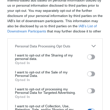
interest-based ads based on personal information utilized by
Catalunya i la Generalitat tindrà el vet en
us or personal information disclosed to third parties prior to
qualsevol canvi de domicili social mentre conservi
your opt-out. You may separately opt-out of the further
la seva participació.
disclosure of your personal information by third parties on the
IAB’s list of downstream participants. This information may
also be disclosed by us to third parties on the
IAB’s List of
Downstream Participants
that may further disclose it to other
Afegir
VIA Empresa
com a font preferida de
Google de forma gratuïta
third parties.
Estigues informat amb les últimes notícies d'actualitat
ACTIVAR ARA
Personal Data Processing Opt Outs
I want to opt-out of the Sharing of my
personal data.
Opted In
I want to opt-out of the Sale of my
Personal Data.
Opted In
I want to opt-out of processing my
Personal Data for Targeted Advertising.
Opted In
RELACIONADES
I want to opt-out of Collection, Use,
Retention, Sale, and/or Sharing of my