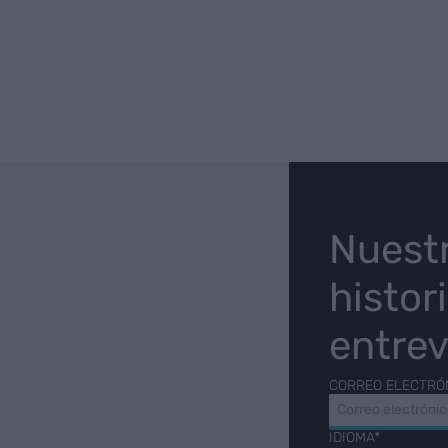
O
Nuest
histor
entrev
CORREO ELECTRÓ
IDIOMA*