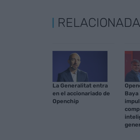
RELACIONAD
La Generalitat entra
Openc
en el accionariado de
Baya
Openchip
impul
comp
intel
gene