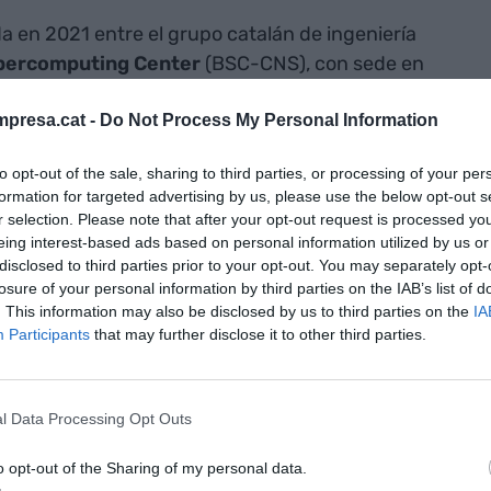
a en 2021 entre el grupo catalán de ingeniería
percomputing Center
(BSC-CNS), con sede en
00 trabajadores, la compañía desarrolla chips
presa.cat -
Do Not Process My Personal Information
 eficiencia energética superior a otras
, según explica el gobierno español, permiten
to opt-out of the sale, sharing to third parties, or processing of your per
los centros de datos que los incorporan.
formation for targeted advertising by us, please use the below opt-out s
r selection. Please note that after your opt-out request is processed y
 en el
eing interest-based ads based on personal information utilized by us or
disclosed to third parties prior to your opt-out. You may separately opt-
enchip el
losure of your personal information by third parties on the IAB’s list of
. This information may also be disclosed by us to third parties on the
IA
ras adquirir el
Participants
that may further disclose it to other third parties.
l de la
l Data Processing Opt Outs
o opt-out of the Sharing of my personal data.
on fondos procedentes del Plan de Recuperación,