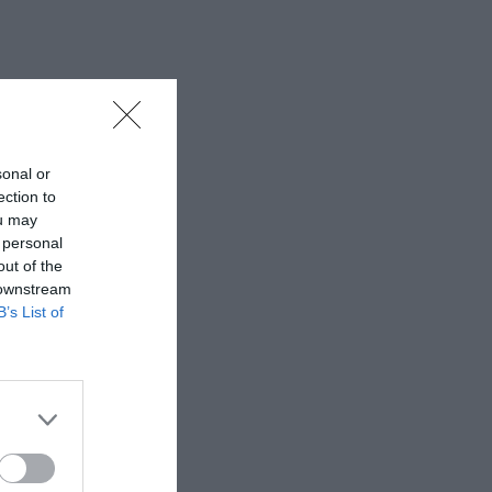
sonal or
ection to
ou may
 personal
out of the
 downstream
B’s List of