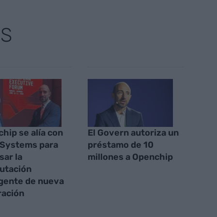
AS
hip se alía con
El Govern autoriza un
 Systems para
préstamo de 10
sar la
millones a Openchip
utación
igente de nueva
ración