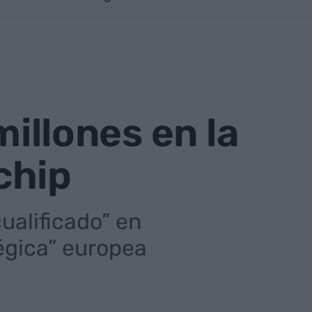
millones en la
chip
ualificado” en
égica” europea