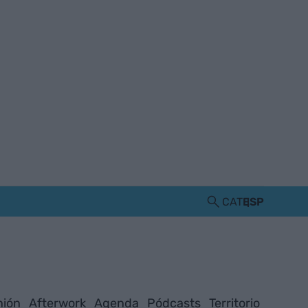
CAT
ESP
nión
Afterwork
Agenda
Pódcasts
Territorio