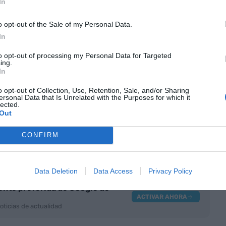
In
o objetivo es impulsar la financiación de empresas
o opt-out of the Sale of my Personal Data.
de crecimiento en el ámbito
deep tech
.
In
tiona el
PERTE Chip
, dedicado a la
tores, y el
Spain Audiovisual Hub
, que impulsa la
to opt-out of processing my Personal Data for Targeted
ing.
al.
In
o opt-out of Collection, Use, Retention, Sale, and/or Sharing
ariado de Openchip el pasado 23 de junio tras
ersonal Data that Is Unrelated with the Purposes for which it
lected.
de la compañía y obtener un miembro fijo en su
Out
operación del Govern, la sede y el centro de
CONFIRM
jados en Catalunya y la Generalitat tendrá el veto
social mientras conserve su participación.
Data Deletion
Data Access
Privacy Policy
nte preferida de Google de
ACTIVAR AHORA
oticias de actualidad