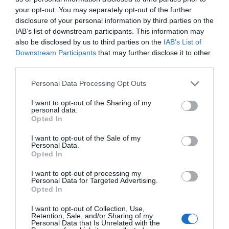
your opt-out. You may separately opt-out of the further
disclosure of your personal information by third parties on the
IAB’s list of downstream participants. This information may
also be disclosed by us to third parties on the
IAB’s List of
Downstream Participants
that may further disclose it to other
third parties.
Grifols compra el
Grifols presenta
Grifols, seg
Personal Data Processing Opt Outs
50% de Kiro
nous resultats del
accionista de
I want to opt-out of the Sharing of my
Robotics, del grup
seu tractament
de medicam
personal data.
Mondragon
contra l'Alzheimer
plasmàtics a 
Opted In
I want to opt-out of the Sale of my
Personal Data.
Opted In
I want to opt-out of processing my
Personal Data for Targeted Advertising.
Opted In
I want to opt-out of Collection, Use,
Retention, Sale, and/or Sharing of my
Personal Data that Is Unrelated with the