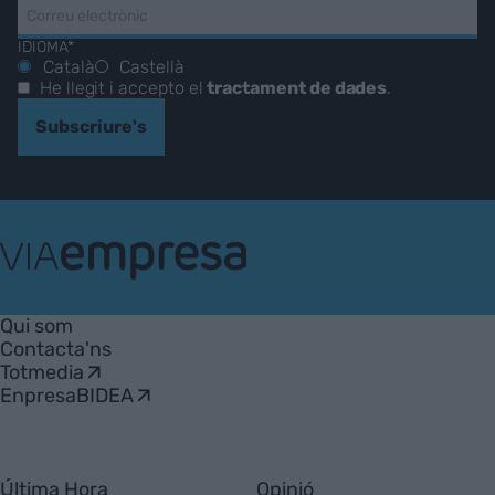
IDIOMA*
Català
Castellà
He llegit i accepto el
tractament de dades
.
Subscriure's
VIA
Empresa
Qui som
Contacta'ns
Totmedia
EnpresaBIDEA
Última Hora
Opinió