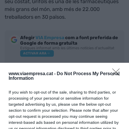
seu costat, Grifols és una de les farmacèutiques
més grans del món, amb més de 22.000
treballadors en 30 països.
Afegir
VIA Empresa
com a font preferida de
Google de forma gratuïta
Estigues informat amb les últimes notícies d'actualitat
ACTIVAR ARA
www.viaempresa.cat -
Do Not Process My Personal
Information
If you wish to opt-out of the sale, sharing to third parties, or
processing of your personal or sensitive information for
targeted advertising by us, please use the below opt-out
section to confirm your selection. Please note that after your
RELACIONADES
opt-out request is processed you may continue seeing
interest-based ads based on personal information utilized by
us or personal information disclosed to third parties prior to