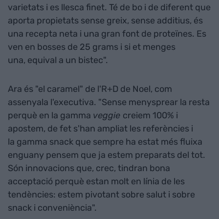
varietats i es llesca finet. Té de bo i de diferent que
aporta propietats sense greix, sense additius, és
una recepta neta i una gran font de proteïnes. Es
ven en bosses de 25 grams i si et menges
una, equival a un bistec".
Ara és "el caramel" de l'R+D de Noel, com
assenyala l'executiva. "Sense menysprear la resta
perquè en la gamma
veggie
creiem 100% i
apostem, de fet s'han ampliat les referències i
la gamma snack que sempre ha estat més fluixa
enguany pensem que ja estem preparats del tot.
Són innovacions que, crec, tindran bona
acceptació perquè estan molt en línia de les
tendències: estem pivotant sobre salut i sobre
snack i conveniència".