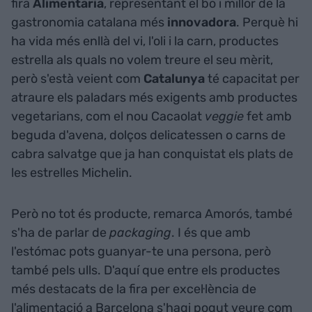
fira
Alimentaria
, representant el bo i millor de la
gastronomia catalana més
innovadora
. Perquè hi
ha vida més enllà del vi, l'oli i la carn, productes
estrella als quals no volem treure el seu mèrit,
però s'està veient com
Catalunya
té capacitat per
atraure els paladars més exigents amb productes
vegetarians, com el nou Cacaolat
veggie
fet amb
beguda d'avena, dolços delicatessen o carns de
cabra salvatge que ja han conquistat els plats de
les estrelles Michelin.
Però no tot és producte, remarca Amorós, també
s'ha de parlar de
packaging
. I és que amb
l'estómac pots guanyar-te una persona, però
també pels ulls. D'aquí que entre els productes
més destacats de la fira per excel·lència de
l'alimentació a Barcelona s'hagi pogut veure com