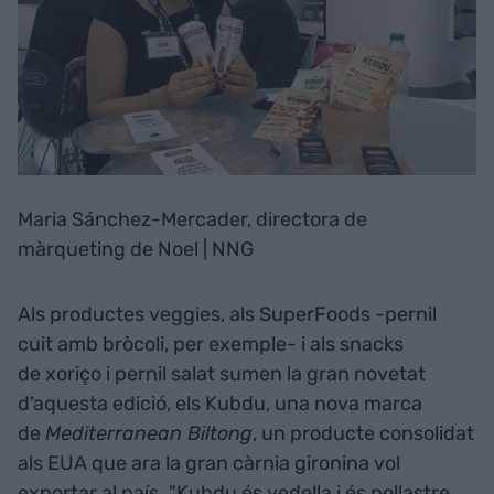
Maria Sánchez-Mercader, directora de
màrqueting de Noel | NNG
Als productes veggies, als SuperFoods -pernil
cuit amb bròcoli, per exemple- i als snacks
de xoriço i pernil salat sumen la gran novetat
d'aquesta edició, els Kubdu, una nova marca
de
Mediterranean Biltong
, un producte consolidat
als EUA que ara la gran càrnia gironina vol
exportar al país. "Kubdu és vedella i és pollastre,