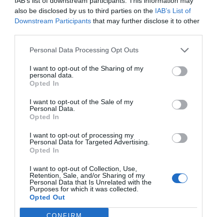
IAB’s list of downstream participants. This information may
also be disclosed by us to third parties on the
IAB’s List of
Empreses flexibles
Downstream Participants
that may further disclose it to other
third parties.
Això és precisament el que fan empreses com
Personal Data Processing Opt Outs
Ferrocarrils de la Generalitat de Catalunya (FGC) i
el RACC. Els 1.500 treballadors gaudeixen d'una
I want to opt-out of the Sharing of my
personal data.
ampliació del permís de maternitat de les 16 a les
Opted In
19 setmanes, així com la possibilitat d'absentar-se
I want to opt-out of the Sale of my
durant 24 hores recuperables per a situacions
Personal Data.
Opted In
personals i una reducció d'un terç de la jornada
per estudiar.
I want to opt-out of processing my
Personal Data for Targeted Advertising.
Opted In
Ara bé, en tenir col·lectius de treballadors molt
I want to opt-out of Collection, Use,
diferents dins del RACC, els assistents de
Retention, Sale, and/or Sharing of my
Personal Data that Is Unrelated with the
telefonia en carretera gaudeixen de la possibilitat
Purposes for which it was collected.
Opted Out
de fer teletreball si volen. Això va ser una mesura
implementada primer durant els mesos de més
CONFIRM