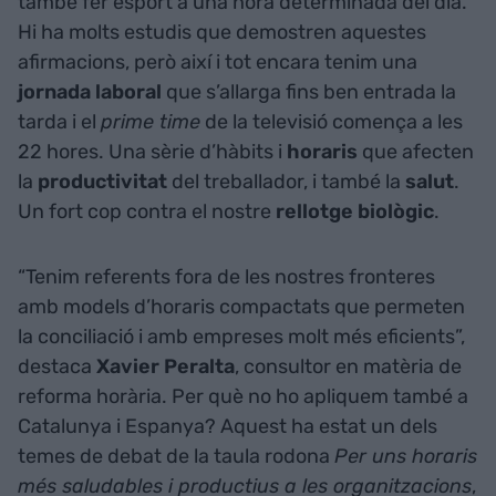
també fer esport a una hora determinada del dia.
Hi ha molts estudis que demostren aquestes
afirmacions, però així i tot encara tenim una
jornada
laboral
que s’allarga fins ben entrada la
tarda i el
prime time
de la televisió comença a les
22 hores. Una sèrie d’hàbits i
horaris
que afecten
la
productivitat
del treballador, i també la
salut
.
Un fort cop contra el nostre
rellotge
biològic
.
“Tenim referents fora de les nostres fronteres
amb models d’horaris compactats que permeten
la conciliació i amb empreses molt més eficients”,
destaca
Xavier
Peralta
, consultor en matèria de
reforma horària. Per què no ho apliquem també a
Catalunya i Espanya? Aquest ha estat un dels
temes de debat de la taula rodona
Per uns horaris
més saludables i productius a les organitzacions
,