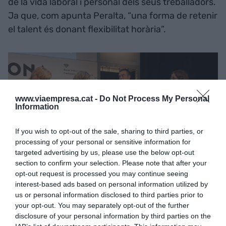
de la vida laboral i personal dels seus treballadors.
Ja que, com apunta Peralta, “una forma de retenir
el talent és donant flexibilitat horària”.
www.viaempresa.cat -
Do Not Process My Personal
Information
If you wish to opt-out of the sale, sharing to third parties, or
processing of your personal or sensitive information for
targeted advertising by us, please use the below opt-out
section to confirm your selection. Please note that after your
opt-out request is processed you may continue seeing
interest-based ads based on personal information utilized by
us or personal information disclosed to third parties prior to
Imatge de la taula rodona sobre els horaris
your opt-out. You may separately opt-out of the further
celebrada durant el Bizbarcelona | Cedida
disclosure of your personal information by third parties on the