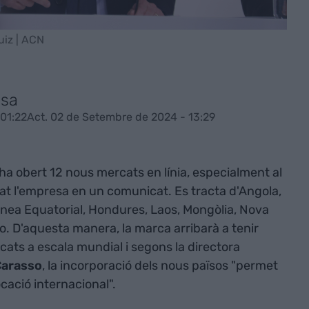
uiz | ACN
esa
01:22
Act. 02 de Setembre de 2024 - 13:29
ha obert 12 nous mercats en línia, especialment al
cat l'empresa en un comunicat. Es tracta d'Angola,
inea Equatorial, Hondures, Laos, Mongòlia, Nova
. D'aquesta manera, la marca arribarà a tenir
cats a escala mundial i segons la directora
Carasso
, la incorporació dels nous països "permet
cació internacional".