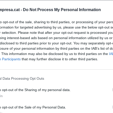
 el nomenament de la nova directora executiva
presa.cat -
Do Not Process My Personal Information
h
, fins ara directora d'International Retail de
ament està emmarcat dins del Pla Estratègic
to opt-out of the sale, sharing to third parties, or processing of your per
resentar el passat mes de març i que preveu
formation for targeted advertising by us, please use the below opt-out s
de facturació del 2026.
r selection. Please note that after your opt-out request is processed y
eing interest-based ads based on personal information utilized by us or
disclosed to third parties prior to your opt-out. You may separately opt-
 net de 172,1 milions d'euros, un 112% més que els
losure of your personal information by third parties on the IAB’s list of
. This information may also be disclosed by us to third parties on the
IA
gistrar així els "millors resultats" dels seus
Participants
that may further disclose it to other third parties.
va explicar el conseller delegat de l'empresa,
Toni
il,
César
de
Vicente
, i la directora financera,
de premsa a la seu de la companyia a Palau-solità i
l Data Processing Opt Outs
mbé han presentat el Pla Estratègic 2024-2026,
o opt-out of the Sharing of my personal data.
In
nt preferida de Google de forma
o opt-out of the Sale of my Personal Data.
ACTIVAR ARA