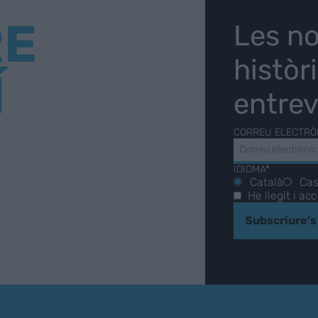
RE
Les no
històr
Í
entrev
CORREU ELECTRÒ
IDIOMA*
Català
Cas
He llegit i ac
Subscriure's