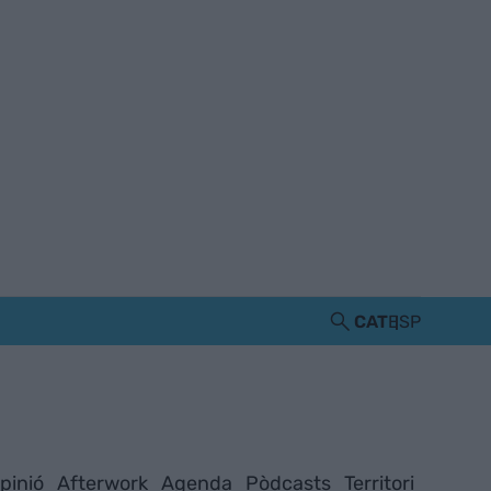
CAT
ESP
pinió
Afterwork
Agenda
Pòdcasts
Territori