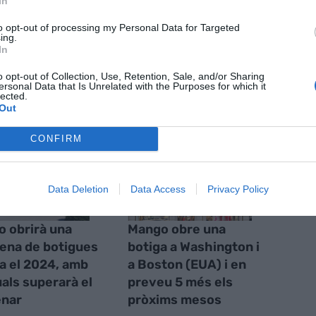
In
ícies d'actualitat
to opt-out of processing my Personal Data for Targeted
ing.
In
o opt-out of Collection, Use, Retention, Sale, and/or Sharing
S
ersonal Data that Is Unrelated with the Purposes for which it
lected.
Out
CONFIRM
Data Deletion
Data Access
Privacy Policy
 obrirà una
Mango obre una
ena de botigues
botiga a Washington i
lia el 2024, amb
a Boston (EUA) i en
uals superarà el
preveu 5 més els
enar
pròxims mesos