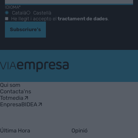
IDIOMA*
Català
Castellà
He llegit i accepto el
tractament de dades
.
Subscriure's
VIA
Empresa
Qui som
Contacta'ns
Totmedia
EnpresaBIDEA
Última Hora
Opinió