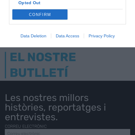
Opted Out
CONFIRM
AVUI DESTAQUEM
Data Deletion
Data Access
Privacy Policy
EL NOSTRE
BUTLLETÍ
Les nostres millors
històries, reportatges i
entrevistes.
CORREU ELECTRÒNIC