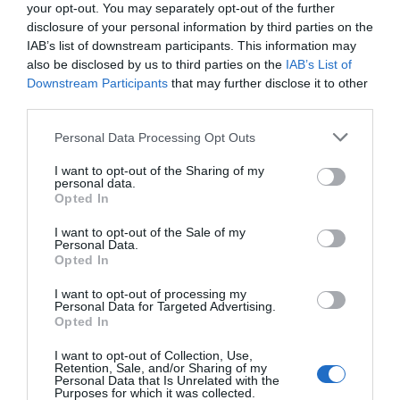
your opt-out. You may separately opt-out of the further
disclosure of your personal information by third parties on the
IAB’s list of downstream participants. This information may
also be disclosed by us to third parties on the
IAB’s List of
Downstream Participants
that may further disclose it to other
third parties.
Personal Data Processing Opt Outs
Mercadona elimina
Mercadona entrega més de 15
I want to opt-out of the Sharing of my
personal data.
el plàstic d'un sol ús
tones de llegums a la Creu Roja
Opted In
I want to opt-out of the Sale of my
Personal Data.
Opted In
I want to opt-out of processing my
Personal Data for Targeted Advertising.
Opted In
I want to opt-out of Collection, Use,
Retention, Sale, and/or Sharing of my
ELS MÉS LLEGITS
Personal Data that Is Unrelated with the
Purposes for which it was collected.