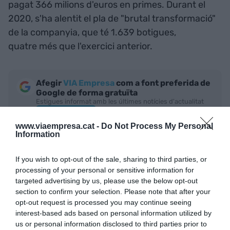
pagat 366 milions d'euros en primes. Durant el
2020, s'ha alentit el pla de "brutal transformació"
de la companyia, que té 1.639 botigues,
quatre més que l'exercici anterior.
Afegir
VIA Empresa
com a font preferida de
Google de forma gratuïta
Estigues informat amb les últimes notícies d'actualitat
ACTIVAR ARA
www.viaempresa.cat -
Do Not Process My Personal
Information
If you wish to opt-out of the sale, sharing to third parties, or
processing of your personal or sensitive information for
targeted advertising by us, please use the below opt-out
section to confirm your selection. Please note that after your
opt-out request is processed you may continue seeing
interest-based ads based on personal information utilized by
RELACIONADES
us or personal information disclosed to third parties prior to