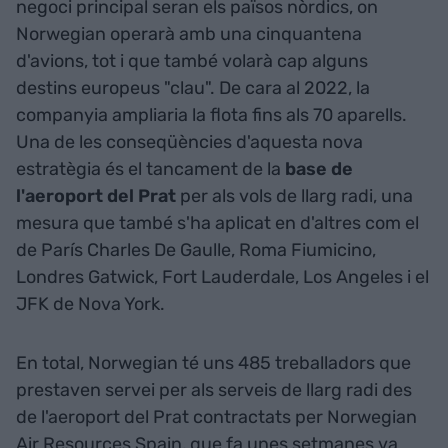
negoci principal seran els països nòrdics, on
Norwegian operarà amb una cinquantena
d'avions, tot i que també volarà cap alguns
destins europeus "clau". De cara al 2022, la
companyia ampliaria la flota fins als 70 aparells.
Una de les conseqüències d'aquesta nova
estratègia és el tancament de la
base de
l'aeroport del Prat
per als vols de llarg radi, una
mesura que també s'ha aplicat en d'altres com el
de París Charles De Gaulle, Roma Fiumicino,
Londres Gatwick, Fort Lauderdale, Los Angeles i el
JFK de Nova York.
En total, Norwegian té uns 485 treballadors que
prestaven servei per als serveis de llarg radi des
de l'aeroport del Prat contractats per Norwegian
Air Resources Spain, que fa unes setmanes va