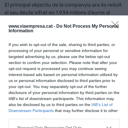
El principal objectiu de la companyia ara és reduït
el seu deute xifrat en 1.934 milions d'euros al
canvi (20.000 milions de corones noruegues) i
www.viaempresa.cat -
Do Not Process My Personal
obtenir entre 4.000 milions d'euros i 5.000 milions
Information
d'euros de nou capital mitjançant la combinació
d'una emissió de drets als accionistes actuals,
If you wish to opt-out of the sale, sharing to third parties, or
una col·locació privada o un instrument híbrid.
processing of your personal or sensitive information for
targeted advertising by us, please use the below opt-out
section to confirm your selection. Please note that after your
opt-out request is processed you may continue seeing
Afegir
VIA Empresa
com a font preferida de
interest-based ads based on personal information utilized by
Google de forma gratuïta
us or personal information disclosed to third parties prior to
Estigues informat amb les últimes notícies d'actualitat
your opt-out. You may separately opt-out of the further
ACTIVAR ARA
disclosure of your personal information by third parties on the
IAB’s list of downstream participants. This information may
also be disclosed by us to third parties on the
IAB’s List of
Downstream Participants
that may further disclose it to other
third parties.
Personal Data Processing Opt Outs