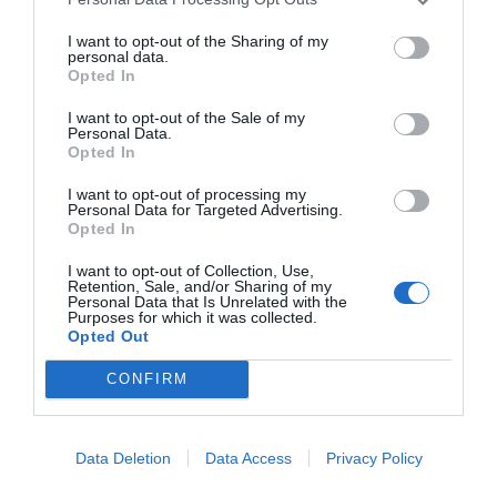
I want to opt-out of the Sharing of my
personal data.
Opted In
RELACIONADES
I want to opt-out of the Sale of my
Personal Data.
Opted In
I want to opt-out of processing my
Personal Data for Targeted Advertising.
Opted In
I want to opt-out of Collection, Use,
Retention, Sale, and/or Sharing of my
Personal Data that Is Unrelated with the
Norwegian
Norwegian com Ryanair: cobrarà
Purposes for which it was collected.
cancel·larà més de
per la maleta a cabina
Opted Out
4.000 vols i també
CONFIRM
farà un ERTO
Data Deletion
Data Access
Privacy Policy