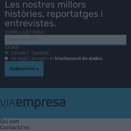
Les nostres millors
històries, reportatges i
entrevistes.
CORREU ELECTRÒNIC
IDIOMA*
Català
Castellà
He llegit i accepto el
tractament de dades
.
Subscriure's
VIA
Empresa
Qui som
Contacta'ns