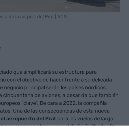
ta de la aerport del Prat | ACN
2
iado que simplificará su estructura para
dio con el objetivo de hacer frente a su delicada
e negocio principal serán los países nórdicos,
 cincuentena de aviones, a pesar de que también
uropeos "clave". De cara a 2022, la compañía
paratos. Una de las consecuencias de esta nueva
el aeropuerto del Prat
para los vuelos de largo
ha aplicado en otros como el de París Charles De