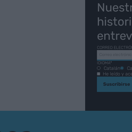
O
Nuest
histor
entrev
CORREO ELECTRÓ
IDIOMA*
Catalán
Ca
He leído y ac
Suscribirse