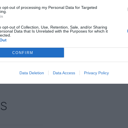
to opt-out of processing my Personal Data for Targeted
ing.
ñía ahora es reducido su deuda cifrada en 1.934
In
00 millones de coronas noruegas) y obtener entre
illones de euros de nuevo capital mediante la
o opt-out of Collection, Use, Retention, Sale, and/or Sharing
ersonal Data that Is Unrelated with the Purposes for which it
rechos a los accionistas actuales, una colocación
lected.
Out
CONFIRM
nte preferida de Google de
ACTIVAR AHORA
Data Deletion
Data Access
Privacy Policy
oticias de actualidad
AS