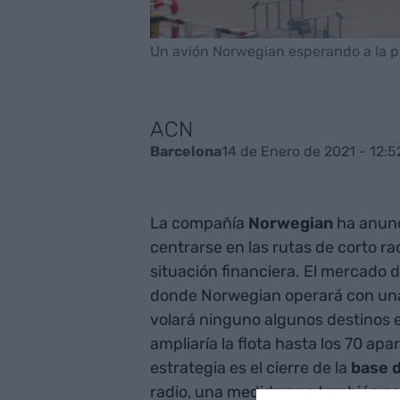
Un avión Norwegian esperando a la pis
ACN
14 de Enero de 2021 - 12:5
Barcelona
La compañía
Norwegian
ha anunc
centrarse en las rutas de corto ra
situación financiera. El mercado d
donde Norwegian operará con una
volará ninguno algunos destinos e
ampliaría la flota hasta los 70 a
estrategia es el cierre de la
base d
radio, una medida que también se 