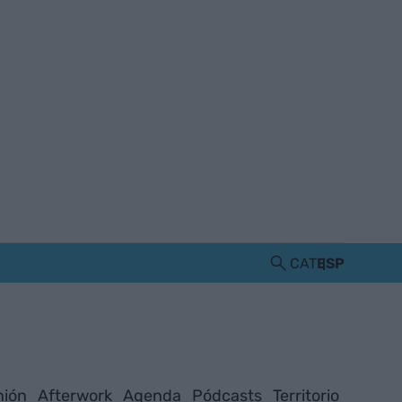
CAT
ESP
nión
Afterwork
Agenda
Pódcasts
Territorio