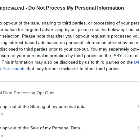
atwick, Fuerte Lauderdale, Los Angeles y el JFK
presa.cat -
Do Not Process My Personal Information
to opt-out of the sale, sharing to third parties, or processing of your per
formation for targeted advertising by us, please use the below opt-out s
5 trabajadores que prestaban servicio para los
r selection. Please note that after your opt-out request is processed y
 aeropuerto del Prat contratados por Norwegian Air
eing interest-based ads based on personal information utilized by us or
semanas entró en preconcurso de acreedores. A
disclosed to third parties prior to your opt-out. You may separately opt-
losure of your personal information by third parties on the IAB’s list of
a también da trabajo a los tripulantes que quieren
. This information may also be disclosed by us to third parties on the
IA
ro de Europa. En este sentido, la compañía no
Participants
that may further disclose it to other third parties.
at al considerar Barcelona "basta importante"
ino europeo clave, según explican fuentes de
l Data Processing Opt Outs
o opt-out of the Sharing of my personal data.
va de largo radio por las restricciones de viaje y
In
gubernamentales de los países europeos, que
 los vuelos de largo radio que opera la flota de
o opt-out of the Sale of my Personal Data.
In