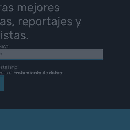
ras mejores
ias, reportajes y
istas.
NICO
stellano
epto el
tratamiento de datos
.