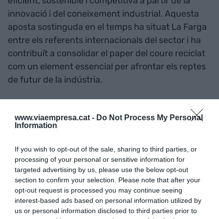
eficient, sostenible i competitiva a partir de la
innovació i del coneixement industrial. Aquesta
aposta sostinguda en el temps ha situat La Farga
entre els referents internacionals del sector i ha
contribuït a consolidar el paper del coure reciclat
com un element essencial per afrontar els reptes
de futur de la indústria.
La Farga és una empresa
www.viaempresa.cat -
Do Not Process My Personal
familiar industrial amb més
Information
de 217 anys d’història i
If you wish to opt-out of the sale, sharing to third parties, or
processing of your personal or sensitive information for
situada al centre de la
targeted advertising by us, please use the below opt-out
section to confirm your selection. Please note that after your
cadena de valor del coure
opt-out request is processed you may continue seeing
interest-based ads based on personal information utilized by
us or personal information disclosed to third parties prior to
"Rebo aquest premi amb orgull, però sobretot