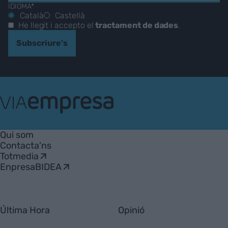
IDIOMA*
Català
Castellà
He llegit i accepto el
tractament de dades
.
Subscriure's
VIA
Empresa
Qui som
Contacta'ns
Totmedia
EnpresaBIDEA
Última Hora
Opinió