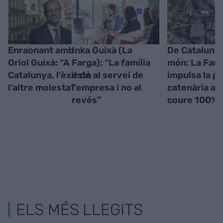
Enraonant amb
Inka Guixà (La
De Catalunya
Oriol Guixà: “A
Farga): “La família
món: La Far
Catalunya, l'èxit de
està al servei de
impulsa la p
l'altre molesta”
l'empresa i no al
catenària a
revés”
coure 100% r
ELS MÉS LLEGITS