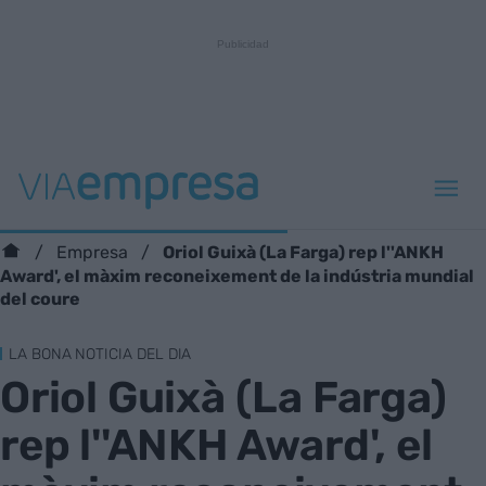
Oriol Guixà (La Farga) rep l''ANKH
Empresa
Award', el màxim reconeixement de la indústria mundial
del coure
LA BONA NOTICIA DEL DIA
Oriol Guixà (La Farga)
rep l''ANKH Award', el