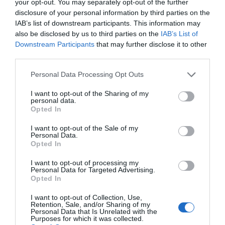
your opt-out. You may separately opt-out of the further
amb una profunda gratitud", ha apuntat el
disclosure of your personal information by third parties on the
president de La Farga, qui afegeix que "és un
IAB’s list of downstream participants. This information may
reconeixement que sento com a col·lectiu.
also be disclosed by us to third parties on the
IAB’s List of
Downstream Participants
that may further disclose it to other
Pertany a totes les persones que han format part
third parties.
de La Farga al llarg de la seva història, a les que
avui continuen construint aquest projecte i
Personal Data Processing Opt Outs
també als clients, proveïdors, col·laboradors i
I want to opt-out of the Sharing of my
personal data.
institucions que han confiat en nosaltres durant
Opted In
tots aquests anys".
I want to opt-out of the Sale of my
Personal Data.
Opted In
Per la seva banda, la consellera delegada de la
companyia familiar,
Inka
Guixà
, assegura que
I want to opt-out of processing my
Personal Data for Targeted Advertising.
"aquest reconeixement transcendeix la figura de
Opted In
l’Oriol i la mateixa companyia. És també un
I want to opt-out of Collection, Use,
reconeixement a una manera de fer indústria
Retention, Sale, and/or Sharing of my
Personal Data that Is Unrelated with the
basada en la innovació, la sostenibilitat i la
Purposes for which it was collected.