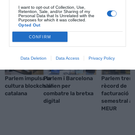
I want to opt-out of Collection, Use,
Retention, Sale, and/or Sharing of my
Personal Data that Is Unrelated with the
RELACIONADES
Purposes for which it was collected.
Opted Out
CONFIRM
Data Deletion
Data Access
Privacy Policy
Parlem impulsa la
Parlem i Barcelona
Parlem trenc
cultura blockchain
s'alien per
rècord de
catalana
combatre la bretxa
facturació
digital
semestral a
MEUR