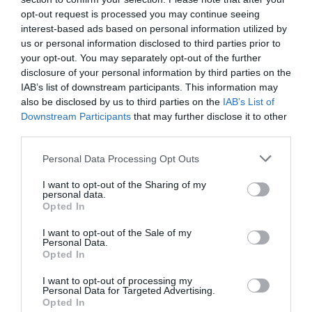
i conseller de Polítiques Digitals i Territori
Jordi
opt-out request is processed you may continue seeing
Puigneró
;
Ernest
Pérez
-
interest-based ads based on personal information utilized by
Mas
, CEO de Parlem Telecom;
Aniol
Brossa
,
us or personal information disclosed to third parties prior to
d'Inveready;
Carlos
Grau
, CEO de MWCapital;
your opt-out. You may separately opt-out of the further
disclosure of your personal information by third parties on the
Mònica
Roca
, presidenta de Cambra de
IAB’s list of downstream participants. This information may
Barcelona; i
Jordi
Manel
Martín
, director gerent
also be disclosed by us to third parties on the
IAB’s List of
de la Fundació i2CAT.
Downstream Participants
that may further disclose it to other
third parties.
Personal Data Processing Opt Outs
Afegir
VIA Empresa
com a font preferida de
Google de forma gratuïta
I want to opt-out of the Sharing of my
Estigues informat amb les últimes notícies d'actualitat
personal data.
ACTIVAR ARA
Opted In
I want to opt-out of the Sale of my
Personal Data.
Opted In
I want to opt-out of processing my
Personal Data for Targeted Advertising.
Opted In