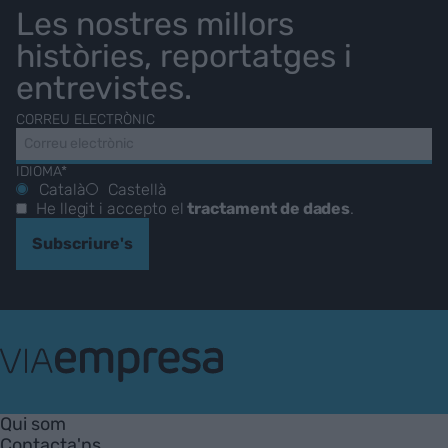
Les nostres millors
històries, reportatges i
entrevistes.
CORREU ELECTRÒNIC
IDIOMA*
Català
Castellà
He llegit i accepto el
tractament de dades
.
Subscriure's
VIA
Empresa
Qui som
Contacta'ns