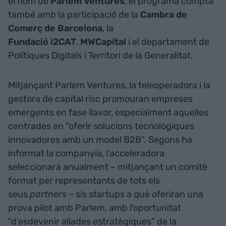
el nom de
Parlem
Ventures
, el programa compta
també amb la participació de la
Cambra de
Comerç de Barcelona
, la
Fundació i2CAT
,
MWCapital
i el departament de
Polítiques Digitals i Territori de la Generalitat.
Mitjançant Parlem Ventures, la teleoperadora i la
gestora de capital risc promouran empreses
emergents en fase llavor, especialment aquelles
centrades en "oferir solucions tecnològiques
innovadores amb un model B2B". Segons ha
informat la companyia, l'acceleradora
seleccionarà anualment – mitjançant un comitè
format per representants de tots els
seus
partners
– sis startups a què oferiran una
prova pilot amb Parlem, amb l'oportunitat
"d'esdevenir aliades estratègiques" de la