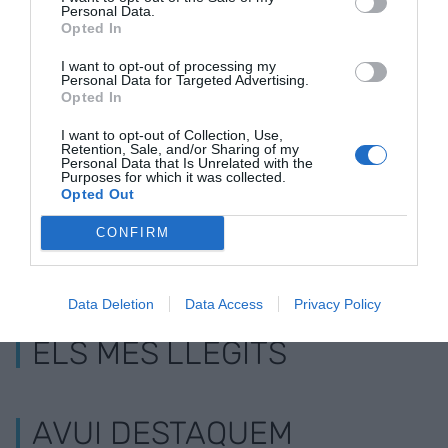
Personal Data.
Opted In
Pimec s'alia amb
Pimec demana una
Cañete: "Les
Barcelona per la
millor col·laboració
vacunes no 
I want to opt-out of processing my
Personal Data for Targeted Advertising.
transició
publicoprivada en el
tenir bander
Opted In
energètica
desplegament dels
Next Generation
I want to opt-out of Collection, Use,
Retention, Sale, and/or Sharing of my
Personal Data that Is Unrelated with the
Purposes for which it was collected.
Opted Out
CONFIRM
Data Deletion
Data Access
Privacy Policy
ELS MÉS LLEGITS
AVUI DESTAQUEM