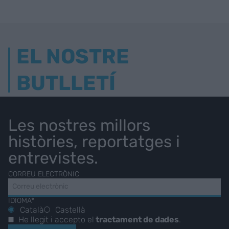
EL NOSTRE
BUTLLETÍ
Les nostres millors
històries, reportatges i
entrevistes.
CORREU ELECTRÒNIC
IDIOMA*
Català
Castellà
He llegit i accepto el
tractament de dades
.