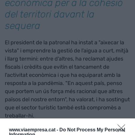
econòmica per a la cohesió
del territori davant la
sequera
El president de la patronal ha instat a "aixecar la
vista" i emprendre la gestió de l'aigua a curt, mitjà
i llarg termini: entre d'altres, ha reclamat ajudes
fiscals i crèdits que evitin el tancament de
l'activitat econòmica i que ha equiparat amb la
resposta a la pandèmia. "En aquest país, penso
que portem un ús força més racional que altres
països del nostre entorn", ha valorat, i ha sostingut
que el sector turístic també està compromès a
treballar-hi.
www.viaempresa.cat -
Do Not Process My Personal
Information