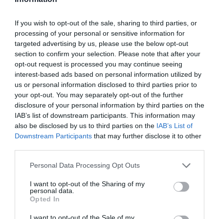
Afegir
VIA Empresa
com a font preferida de
Google de forma gratuïta
Estigues informat amb les últimes notícies d'actualitat
If you wish to opt-out of the sale, sharing to third parties, or
ACTIVAR ARA
processing of your personal or sensitive information for
targeted advertising by us, please use the below opt-out
section to confirm your selection. Please note that after your
opt-out request is processed you may continue seeing
interest-based ads based on personal information utilized by
us or personal information disclosed to third parties prior to
your opt-out. You may separately opt-out of the further
disclosure of your personal information by third parties on the
IAB’s list of downstream participants. This information may
also be disclosed by us to third parties on the
IAB’s List of
RELACIONADES
Downstream Participants
that may further disclose it to other
third parties.
Personal Data Processing Opt Outs
I want to opt-out of the Sharing of my
personal data.
Opted In
I want to opt-out of the Sale of my