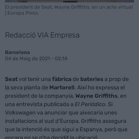
El president de Seat, Wayne Griffiths, en un acte virtual
| Europa Press
Redacció VIA Empresa
Barcelona
04 de Maig de 2021 - 02:14
Seat
vol tenir una
fàbrica
de
bateries
a prop de
la seva planta de
Martorell
. Així ho expressa el
president de la companyia,
Wayne Griffiths
, en
una entrevista publicada a
El Periódico
. Si
Volkswagen va anunciar que aixecaria unes
instal·lacions al sud d'Europa, Griffiths assegura
que la intenció és que sigui a Espanya, però que
encara no se n'ha decidit la ubicació.