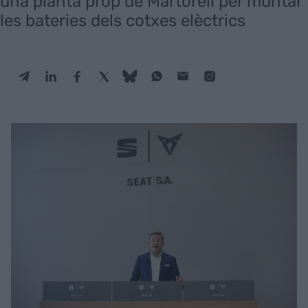
una planta prop de Martorell per muntar
les bateries dels cotxes elèctrics