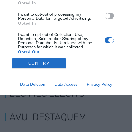
Opted In
El cotxe urbà
Les vendes de Seat cauen 27,4%
elèctric de Seat
per la covid-19
I want to opt-out of processing my
Personal Data for Targeted Advertising.
veurà la llum el
Opted In
2025
I want to opt-out of Collection, Use,
Retention, Sale, and/or Sharing of my
Personal Data that Is Unrelated with the
Purposes for which it was collected.
Opted Out
CONFIRM
Data Deletion
Data Access
Privacy Policy
ELS MÉS LLEGITS
AVUI DESTAQUEM