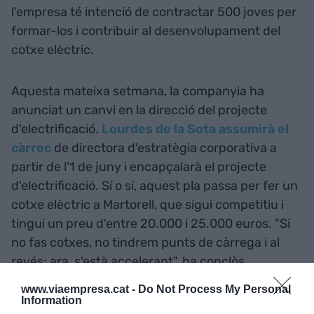
l'empresa té intenció de contractar 500 joves per
formar-los i contribuir al desenvolupament del
cotxe elèctric.
Aquesta mateixa setmana, la companyia ha
anunciat un canvi en la direcció del projecte
d'electrificació.
Lourdes de la Sota assumirà el
càrrec
de directora d'estratègia corporativa a
partir de l'1 de juny i encapçalarà el projecte
d'electrificació. Sí o sí, aquest pla passa per fer un
cotxe elèctric a Martorell, que sigui competitiu i
tingui un preu d'entre 20.000 i 25.000 euros. "Si
no fas cotxes, no tindrem punts de càrrega i al
revés; ara, s'està accelerant", ha conclòs.
www.viaempresa.cat -
Do Not Process My Personal
Information
Afegir
VIA Empresa
com a font preferida de