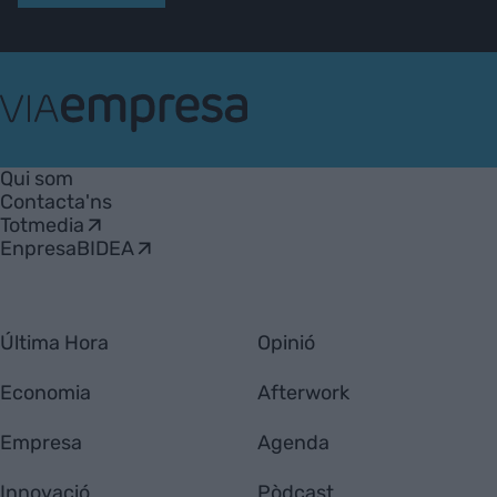
VIA
Empresa
Qui som
Contacta'ns
Totmedia
EnpresaBIDEA
Última Hora
Opinió
Economia
Afterwork
Empresa
Agenda
Innovació
Pòdcast