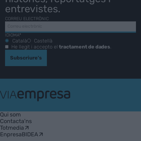
entrevistes.
CORREU ELECTRÒNIC
IDIOMA*
Català
Castellà
He llegit i accepto el
tractament de dades
.
Subscriure's
VIA
Empresa
Qui som
Contacta'ns
Totmedia
EnpresaBIDEA