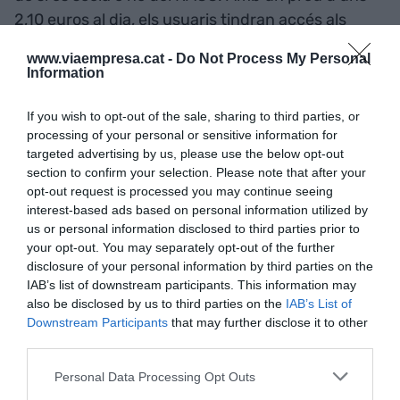
2,10 euros al dia, els usuaris tindran accés als
vehicles facilitats per la companyia, amb les
www.viaempresa.cat -
Do Not Process My Personal
assegurances personal i per robatori del vehicle
Information
incloses en la tarifa de subscripció.
If you wish to opt-out of the sale, sharing to third parties, or
processing of your personal or sensitive information for
targeted advertising by us, please use the below opt-out
Afegir
VIA Empresa
com a font preferida de
Google de forma gratuïta
section to confirm your selection. Please note that after your
Estigues informat amb les últimes notícies d'actualitat
opt-out request is processed you may continue seeing
ACTIVAR ARA
interest-based ads based on personal information utilized by
us or personal information disclosed to third parties prior to
your opt-out. You may separately opt-out of the further
disclosure of your personal information by third parties on the
IAB’s list of downstream participants. This information may
also be disclosed by us to third parties on the
IAB’s List of
Downstream Participants
that may further disclose it to other
third parties.
Personal Data Processing Opt Outs