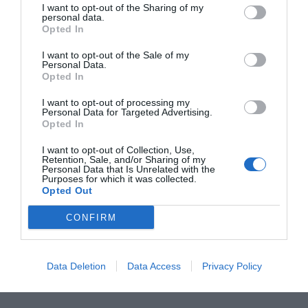
RELACIONADES
I want to opt-out of the Sharing of my
personal data.
Opted In
I want to opt-out of the Sale of my
Personal Data.
Opted In
I want to opt-out of processing my
Personal Data for Targeted Advertising.
Opted In
El RACC aposta per
El Racc demana més
El Racc aval
I want to opt-out of Collection, Use,
la micromobilitat
recursos
l'impacte
Retention, Sale, and/or Sharing of my
Personal Data that Is Unrelated with the
com a servei
econòmics i tècnics
mediambient
Purposes for which it was collected.
per a la gestió del
tot el cicle d
Opted Out
trànsit a Catalunya
dels vehicle
CONFIRM
Data Deletion
Data Access
Privacy Policy