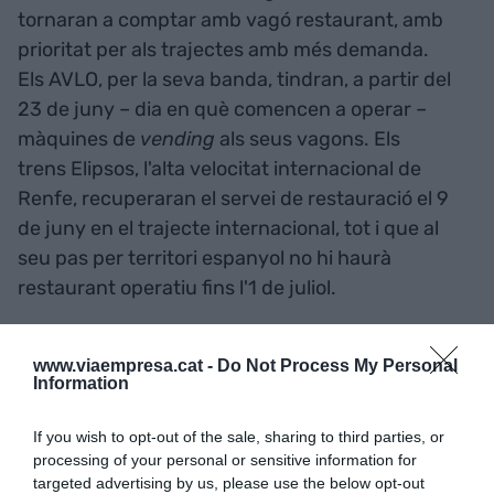
tornaran a comptar amb vagó restaurant, amb
prioritat per als trajectes amb més demanda.
Els AVLO, per la seva banda, tindran, a partir del
23 de juny – dia en què comencen a operar –
màquines de
vending
als seus vagons. Els
trens Elipsos, l'alta velocitat internacional de
Renfe, recuperaran el servei de restauració el 9
de juny en el trajecte internacional, tot i que al
seu pas per territori espanyol no hi haurà
restaurant operatiu fins l'1 de juliol.
www.viaempresa.cat -
Do Not Process My Personal
Afegir
VIA Empresa
com a font preferida de
Information
Google de forma gratuïta
Estigues informat amb les últimes notícies d'actualitat
ACTIVAR ARA
If you wish to opt-out of the sale, sharing to third parties, or
processing of your personal or sensitive information for
targeted advertising by us, please use the below opt-out