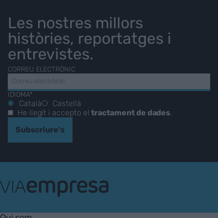
Les nostres millors
històries, reportatges i
entrevistes.
CORREU ELECTRÒNIC
IDIOMA*
Català
Castellà
He llegit i accepto el
tractament de dades
.
Subscriure's
VIA
Empresa
Qui som