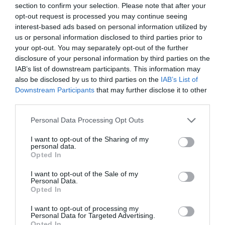
section to confirm your selection. Please note that after your
opt-out request is processed you may continue seeing
interest-based ads based on personal information utilized by
us or personal information disclosed to third parties prior to
your opt-out. You may separately opt-out of the further
disclosure of your personal information by third parties on the
IAB’s list of downstream participants. This information may
RELACIONADES
also be disclosed by us to third parties on the
IAB’s List of
Downstream Participants
that may further disclose it to other
third parties.
Personal Data Processing Opt Outs
I want to opt-out of the Sharing of my
personal data.
Opted In
I want to opt-out of the Sale of my
Trens per reobrir la
Ferrovial dispara el
Adif i Renfe
Personal Data.
Opted In
cultura
seu benefici un 79%
de vacances
I want to opt-out of processing my
Personal Data for Targeted Advertising.
Opted In