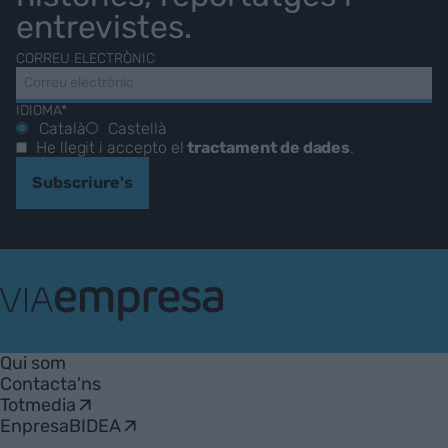
entrevistes.
CORREU ELECTRÒNIC
IDIOMA*
Català
Castellà
He llegit i accepto el
tractament de dades
.
Subscriure's
VIA
Empresa
Qui som
Contacta'ns
Totmedia
EnpresaBIDEA