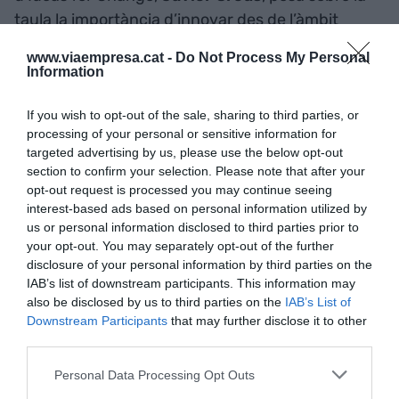
taula la importància d’innovar des de l’àmbit
institucional: “Els ciutadans hem de poder
www.viaempresa.cat -
Do Not Process My Personal
generar institucions que encarnin els valors del
Information
moment. Com ho han fet els de RidersXDerechos
amb la cooperativa
Mensakas
, que poden aportar
If you wish to opt-out of the sale, sharing to third parties, or
processing of your personal or sensitive information for
la solució a l’última milla a través del que coneixen
targeted advertising by us, please use the below opt-out
del carrer. És l’hora d’animar la societat a
section to confirm your selection. Please note that after your
construir sobre la realitat”.
opt-out request is processed you may continue seeing
interest-based ads based on personal information utilized by
us or personal information disclosed to third parties prior to
your opt-out. You may separately opt-out of the further
disclosure of your personal information by third parties on the
IAB’s list of downstream participants. This information may
also be disclosed by us to third parties on the
IAB’s List of
Downstream Participants
that may further disclose it to other
third parties.
Personal Data Processing Opt Outs