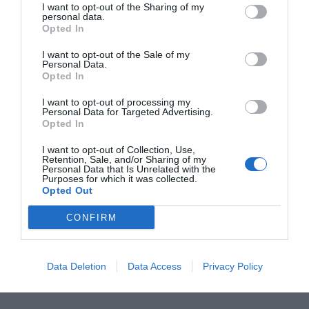
I want to opt-out of the Sharing of my
personal data.
Opted In
I want to opt-out of the Sale of my
Personal Data.
Imatge del Mobile Talks sobre el nou RGPD | A.
Opted In
Corón
I want to opt-out of processing my
Personal Data for Targeted Advertising.
Opted In
Tota una proposta que ja s’està materialitzant
amb
SalusCoop
, un projecte que vol posar al
I want to opt-out of Collection, Use,
Retention, Sale, and/or Sharing of my
servei de la investigació la informació mèdica que
Personal Data that Is Unrelated with the
Purposes for which it was collected.
tenen els organismes públics i privats. Ara per ara
Opted Out
el cost de la seva captació i gestió és alt, però no
CONFIRM
hi ha retorn. “Necessitem que els usuaris ens
donin el seu permís per accelerar la innovació per
curar malalties i això només s’aconsegueix amb
Data Deletion
Data Access
Privacy Policy
innovació institucional”, insisteix.