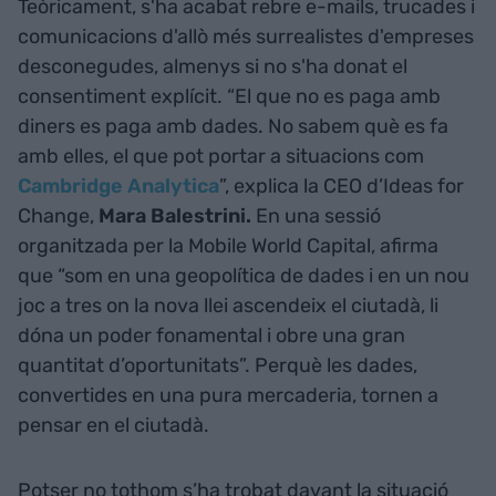
Teòricament, s'ha acabat rebre e-mails, trucades i
comunicacions d'allò més surrealistes d'empreses
desconegudes, almenys si no s'ha donat el
consentiment explícit. “El que no es paga amb
diners es paga amb dades. No sabem què es fa
amb elles, el que pot portar a situacions com
Cambridge Analytica
”, explica la CEO d’Ideas for
Change,
Mara Balestrini.
En una sessió
organitzada per la Mobile World Capital, afirma
que “som en una geopolítica de dades i en un nou
joc a tres on la nova llei ascendeix el ciutadà, li
dóna un poder fonamental i obre una gran
quantitat d’oportunitats”. Perquè les dades,
convertides en una pura mercaderia, tornen a
pensar en el ciutadà.
Potser no tothom s’ha trobat davant la situació