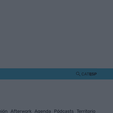
CAT
ESP
nión
Afterwork
Agenda
Pódcasts
Territorio