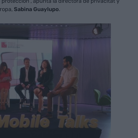
protección", apunta la directora de privacitat y
uropa,
Sabina Guaylupo
.