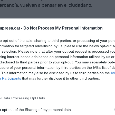
ercancía, vuelven a pensar en el ciudadano.
ontrado ante la situación de tener que gestionar
nes no ha formado parte de alguna campaña, sorteo
presa.cat -
Do Not Process My Personal Information
der información suya? Esta misma pregunta se
l auditorio, quien responde con una altura de
to opt-out of the sale, sharing to third parties, or processing of your per
formation for targeted advertising by us, please use the below opt-out s
ya son parte de nuestro día a día y quizás todavía
r selection. Please note that after your opt-out request is processed y
Balestrini. Y es que el simple hecho de
eing interest-based ads based on personal information utilized by us or
ar información. "La antigua
Ley Orgánica de
disclosed to third parties prior to your opt-out. You may separately opt-
losure of your personal information by third parties on the IAB’s list of
rotegía, pero que ahora se hace una pasa
. This information may also be disclosed by us to third parties on the
IA
de el cofundador de Dribia
Data Research
,
Participants
that may further disclose it to other third parties.
a que ahora las compañías están obligadas a
se trabajarán los datos. E incluye por primera vez
ilidad y a la transparencia.
l Data Processing Opt Outs
o opt-out of the Sharing of my personal data.
ono, sabría cuando trabajáis, donde trabajáis,