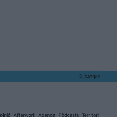
CAT
ESP
pinió
Afterwork
Agenda
Pòdcasts
Territori