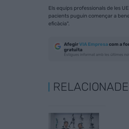
Els equips professionals de les UE
pacients puguin començar a benef
eficàcia".
Afegir
VIA Empresa
com a fo
gratuïta
Estigues informat amb les últimes not
RELACIONADE