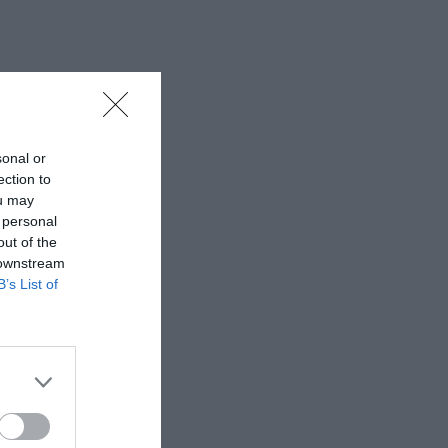
sonal or
ection to
ou may
 personal
out of the
 downstream
B’s List of