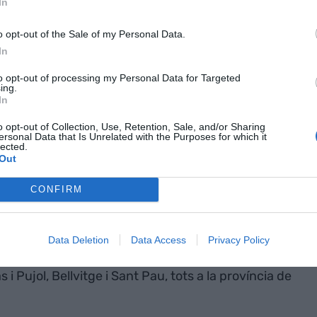
In
o opt-out of the Sale of my Personal Data.
d'aquest tipus de dispositius que es fa al sistema
In
selleria vol reforçar l'atenció a les malalties
 qualitat de vida dels pacients, en les seves
to opt-out of processing my Personal Data for Targeted
ing.
In
o opt-out of Collection, Use, Retention, Sale, and/or Sharing
ersonal Data that Is Unrelated with the Purposes for which it
ibuït 2 exoesquelets pediàtrics al
Vall d'Hebron de
lected.
Esplugues de Llobregat) i 6 exoesquelets per a la
Out
all d'Hebron,
Parc Taulí
(Sabadell),
Germans Trias
CONFIRM
spitalet de Llobregat),
Sant Pau de Barcelona
i
Data Deletion
Data Access
Privacy Policy
er a la marxa amb afectació unilateral a Vall
i Pujol, Bellvitge i Sant Pau, tots a la província de