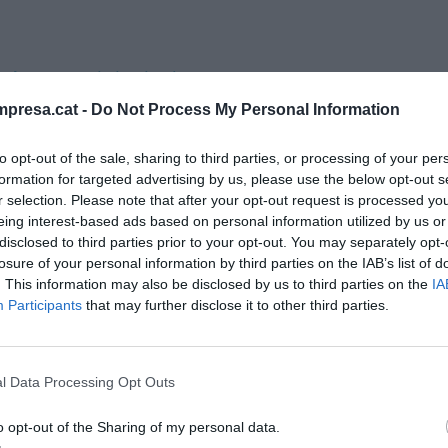
import total
presa.cat -
Do Not Process My Personal Information
'ha fet a
ecuperació,
to opt-out of the sale, sharing to third parties, or processing of your per
formation for targeted advertising by us, please use the below opt-out s
iliència
r selection. Please note that after your opt-out request is processed y
eing interest-based ads based on personal information utilized by us or
s Next
disclosed to third parties prior to your opt-out. You may separately opt-
losure of your personal information by third parties on the IAB’s list of
. This information may also be disclosed by us to third parties on the
IA
Participants
that may further disclose it to other third parties.
robòtics que assisteixen el moviment i permeten
b pèrdua de força o mobilitat derivada de
l Data Processing Opt Outs
un "impacte directe" en la qualitat de vida dels
a mobilitat, millorant el pronòstic funcional i
o opt-out of the Sharing of my personal data.
.