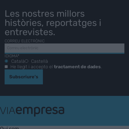
Les nostres millors
històries, reportatges i
entrevistes.
CORREU ELECTRÒNIC
IDIOMA*
Català
Castellà
He llegit i accepto el
tractament de dades
.
Subscriure's
VIA
Empresa
Qui som