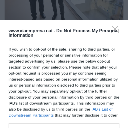
Pere Navarro, delegat especial de l'Estat en el CZFB, i
Alessandro Caviasca, CEO i soci fundador de Siarq |
www.viaempresa.cat -
Do Not Process My Personal
Cedida
Information
Navarro explica que "el DFactory Barcelona és un
ecosistema dinàmic, que està en continu
If you wish to opt-out of the sale, sharing to third parties, or
processing of your personal or sensitive information for
creixement i evolució a causa de l'entorn tan
targeted advertising by us, please use the below opt-out
canviant que suposa l'avanç cap a la indústria
section to confirm your selection. Please note that after your
4.0. Comptar amb Siarq és un gran privilegi, no
opt-out request is processed you may continue seeing
interest-based ads based on personal information utilized by
només per al nostre hub tecnològic sinó també
us or personal information disclosed to third parties prior to
per les sinergies que poden sorgir amb les altres
your opt-out. You may separately opt-out of the further
empreses situades a l'edifici".
disclosure of your personal information by third parties on the
IAB’s list of downstream participants. This information may
also be disclosed by us to third parties on the
IAB’s List of
Per la seva banda, Caviasca ha destacat que
Downstream Participants
that may further disclose it to other
"formar part del projecte DFactory Barcelona
third parties.
representa una oportunitat excepcional per a