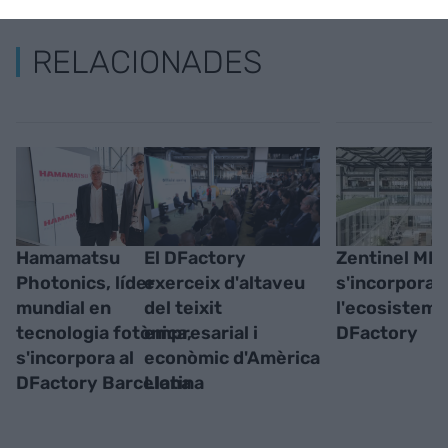
RELACIONADES
Hamamatsu
El DFactory
Zentinel MD
Photonics, líder
exerceix d'altaveu
s'incorpora 
mundial en
del teixit
l'ecosistema
tecnologia fotònica,
empresarial i
DFactory
s'incorpora al
econòmic d'Amèrica
DFactory Barcelona
Llatina