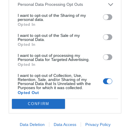
Personal Data Processing Opt Outs
Siarq i una fita significativa en el nostre
compromís amb la construcció de ciutats
I want to opt-out of the Sharing of my
personal data.
sostenibles. Ens enorgulleix profundament unir-
Opted In
nos a la comunitat de DFactory, on aportarem la
I want to opt-out of the Sale of my
nostra experiència en solucions tecnològiques
Personal Data.
Opted In
solars que beneficiïn els ciutadans".
I want to opt-out of processing my
Personal Data for Targeted Advertising.
Opted In
Afegir
VIA Empresa
com a font preferida de
Google de forma gratuïta
I want to opt-out of Collection, Use,
Estigues informat amb les últimes notícies d'actualitat
Retention, Sale, and/or Sharing of my
Personal Data that Is Unrelated with the
ACTIVAR ARA
Purposes for which it was collected.
Opted Out
CONFIRM
Data Deletion
Data Access
Privacy Policy