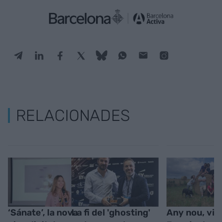
RELACIONADES
‘Sánate’, la nova
La fi del 'ghosting'
Any nou, vid