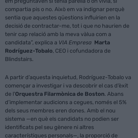
em preguntaven si tenia parella o on vivia, si
compartia pis o no. Això em va indignar perquè
sentia que aquestes qüestions influirien en la
decisió de contractar-me, tot i que no haurien de
tenir cap relació amb la meva vàlua com a
candidata”, explica a
VIA Empresa
Marta
Rodríguez-Tobalo
, CEO i cofundadora de
Blindstairs.
A partir d’aquesta inquietud, Rodríguez-Tobalo va
començar a investigar i va descobrir el cas d'èxit
de l'
Orquestra Filarmònica de Boston
. Abans
d’implementar audicions a cegues, només el 5%
dels seus membres eren dones. Amb el nou
sistema —en què els candidats no podien ser
identificats pel seu gènere ni altres
característiques personals—, la proporció de