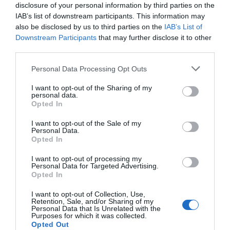
disclosure of your personal information by third parties on the
IAB’s list of downstream participants. This information may
also be disclosed by us to third parties on the
IAB’s List of
Downstream Participants
that may further disclose it to other
third parties.
Personal Data Processing Opt Outs
I want to opt-out of the Sharing of my
personal data.
Opted In
Amb la tecnologia disruptiva de Blindstairs,
I want to opt-out of the Sale of my
Personal Data.
Rodríguez preveu, a curt termini, continuar
Opted In
entrant al mercat i aconseguir que les empreses
I want to opt-out of processing my
entenguin que aquest mètode de selecció de
Personal Data for Targeted Advertising.
Opted In
personal no només és innovador, sinó que hauria
de ser l'estàndard. A més, considera que les
I want to opt-out of Collection, Use,
Retention, Sale, and/or Sharing of my
legislacions sobre igualtat i diversitat van en
Personal Data that Is Unrelated with the
Purposes for which it was collected.
aquesta direcció. "Per tant, el nostre objectiu és
Opted Out