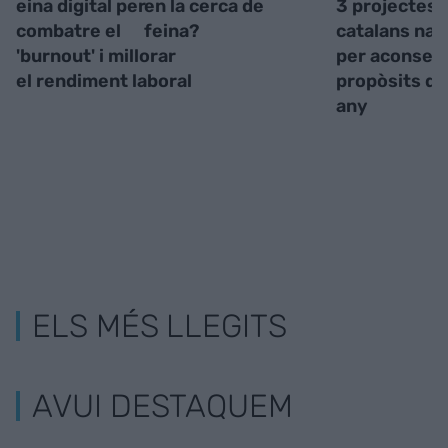
eina digital per
en la cerca de
3 projectes
combatre el
feina?
catalans nas
'burnout' i millorar
per aconsegu
el rendiment laboral
propòsits de
any
ELS MÉS LLEGITS
AVUI DESTAQUEM