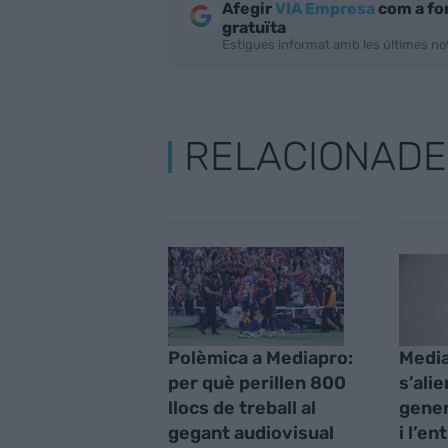
Afegir
VIA Empresa
com a fo
gratuïta
Estigues informat amb les últimes not
RELACIONADE
Polèmica a Mediapro:
Media
per què perillen 800
s’alie
llocs de treball al
gener
gegant audiovisual
i l’e