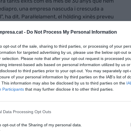
arà tants èxits com els més de 30 anys que hem
Mediapro, una empresa nascuda i crescuda a
, ha dit. Paral·lelament, el hòlding xinès preveu
r reestructurar el seu model de negoci, arran de
ronta el Grup Mediapro. El darrer exercici, la
presa.cat -
Do Not Process My Personal Information
ua de 79 milions d'euros.
to opt-out of the sale, sharing to third parties, or processing of your per
formation for targeted advertising by us, please use the below opt-out s
 el 2024 amb
r selection. Please note that after your opt-out request is processed y
eing interest-based ads based on personal information utilized by us or
.068 milions
disclosed to third parties prior to your opt-out. You may separately opt-
losure of your personal information by third parties on the IAB’s list of
e 7.000
. This information may also be disclosed by us to third parties on the
IA
Participants
that may further disclose it to other third parties.
tits en 50 seus
l Data Processing Opt Outs
professional a mitjans com
Diario de Lérida
,
El País
i
o opt-out of the Sharing of my personal data.
rmar part de l'equip fundacional de Televisió de