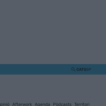
CAT
ESP
pinió
Afterwork
Agenda
Pòdcasts
Territori