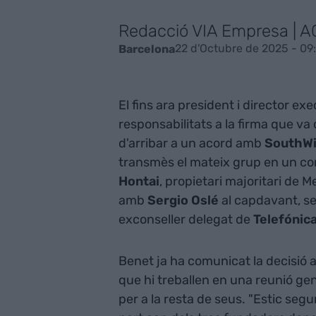
Redacció VIA Empresa | 
22 d'Octubre de 2025 - 09
Barcelona
El fins ara president i director ex
responsabilitats a la firma que va 
d'arribar a un acord amb
SouthW
transmès el mateix grup en un com
Hontai
, propietari majoritari de Me
amb
Sergio Oslé
al capdavant, 
exconseller delegat de
Telefónic
Benet ja ha comunicat la decisió a
que hi treballen en una reunió gen
per a la resta de seus. "Estic seg