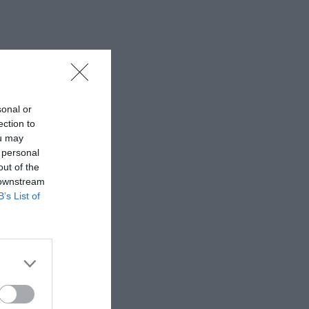
sonal or
ection to
ou may
 personal
out of the
 downstream
B’s List of