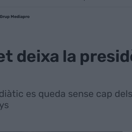
e Grup Mediapro
t deixa la presi
diàtic es queda sense cap del
nys