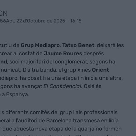
ACN
:56
Act. 22 d'Octubre de 2025 - 16:15
ecutiu de
Grup Mediapro
,
Tatxo Benet
, deixarà les
crear al costat de
Jaume Roures
després
ind
, soci majoritari del conglomerat, segons ha
unicat. D'altra banda, el grup xinès
Orient
diapro, ha posat fi a una etapa i n'inicia una altra,
segons ha avançat
El Confidencial
. Oslé és
a
a Espanya.
ls diferents comitès del grup i als professionals
eral a l'auditori de Barcelona transmesa en línia
ur que aquesta nova etapa de la qual ja no formen